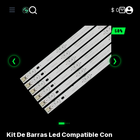
Saltar
al
$
0
Carro
contenido
de
compra
60%
❮
❯
Kit De Barras Led Compatible Con