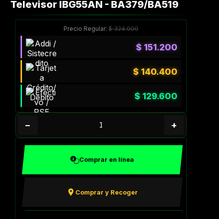
Televisor IBG55AN - BA379/BA519
Precio Regular:
$
324.000
$
151.200
$
140.400
$
129.600
−
+
Comprar en línea
Comprar y Recoger