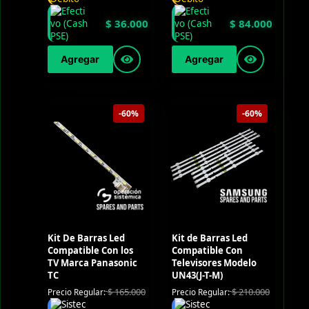
$
36.000
$
84.000
Agregar
Agregar
-60%
-60%
Kit De Barras Led
Kit de Barras Led
Compatible Con los
Compatible Con
TV Marca Panasonic
Televisores Modelo
TC
UN43(J-T-M)
$
165.000
$
210.000
Precio Regular:
Precio Regular: