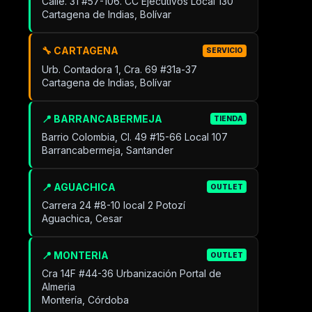
Calle. 31 #57-106. CC Ejecutivos Local 130
Cartagena de Indias, Bolívar
🔧 CARTAGENA
SERVICIO
Urb. Contadora 1, Cra. 69 #31a-37
Cartagena de Indias, Bolívar
📍 BARRANCABERMEJA
TIENDA
Barrio Colombia, Cl. 49 #15-66 Local 107
Barrancabermeja, Santander
📍 AGUACHICA
OUTLET
Carrera 24 #8-10 local 2 Potozí
Aguachica, Cesar
📍 MONTERIA
OUTLET
Cra 14F #44-36 Urbanización Portal de
Almeria
Montería, Córdoba