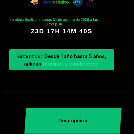
La oferta finaliza el
Lunes 31 de agosto de 2026 a las
11:59 p. m.
23D 17H 14M 39S
Desde 1 año hasta 5 años,
Garantía:
aplican
términos y condiciones
.
Descripción