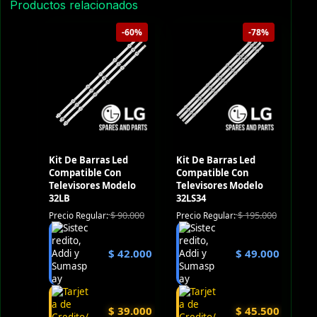
Productos relacionados
-60%
-78%
Kit De Barras Led
Kit De Barras Led
Compatible Con
Compatible Con
Televisores Modelo
Televisores Modelo
32LB
32LS34
$
90.000
$
195.000
Precio Regular:
Precio Regular:
$
42.000
$
49.000
$
39.000
$
45.500