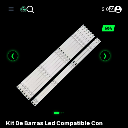
Saltar
al
$
0
Carro
contenido
de
compra
60%
❮
❯
Kit De Barras Led Compatible Con