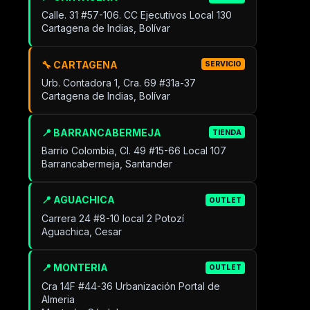
Calle. 31 #57-106. CC Ejecutivos Local 130
Cartagena de Indias, Bolívar
🔧 CARTAGENA
SERVICIO
Urb. Contadora 1, Cra. 69 #31a-37
Cartagena de Indias, Bolívar
📍 BARRANCABERMEJA
TIENDA
Barrio Colombia, Cl. 49 #15-66 Local 107
Barrancabermeja, Santander
📍 AGUACHICA
OUTLET
Carrera 24 #8-10 local 2 Potozí
Aguachica, Cesar
📍 MONTERIA
OUTLET
Cra 14F #44-36 Urbanización Portal de
Almeria