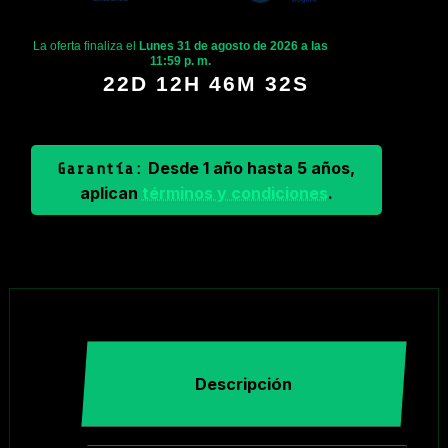
La oferta finaliza el
Lunes 31 de agosto de 2026 a las
11:59 p. m.
22D 12H 46M 31S
Desde 1 año hasta 5 años,
Garantía:
aplican
términos y condiciones
.
Descripción