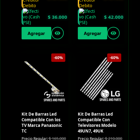
$
36.000
$
42.000
Agregar
Agregar
-60%
-60%
Kit De Barras Led
Kit De Barras Led
Compatible Con los
Compatible Con
TV Marca Panasonic
Televisores Modelo
TC
49UN7, 49UK
$
165.000
$
210.000
Precio Regular:
Precio Regular: