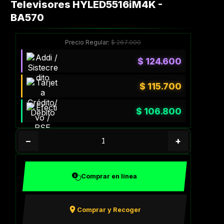
Televisores HYLED5516iM4K -
BA570
Precio Regular:
$
267.000
$
124.600
$
115.700
$
106.800
−
+
Comprar en línea
Comprar y Recoger