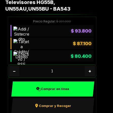
Televisores HG55B,
UN55AU,UN55BU - BA543
Precio Regular:
$
201.000
$
93.800
$
87.100
$
80.400
−
+
Comprar en línea
Comprar y Recoger