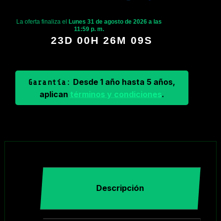
La oferta finaliza el
Lunes 31 de agosto de 2026 a las
11:59 p. m.
23D 00H 26M 08S
Desde 1 año hasta 5 años,
Garantía:
aplican
términos y condiciones
.
Descripción