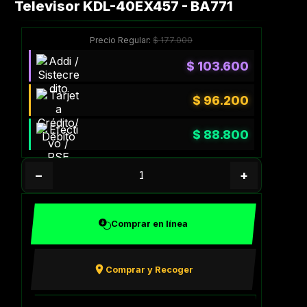
Televisor KDL-40EX457 - BA771
Precio Regular:
$
177.000
$
103.600
$
96.200
$
88.800
−
+
Comprar en línea
Comprar y Recoger