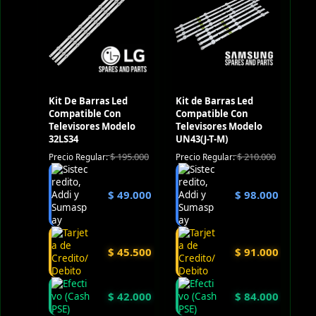
Kit De Barras Led
Kit de Barras Led
Compatible Con
Compatible Con
Televisores Modelo
Televisores Modelo
32LS34
UN43(J-T-M)
$
195.000
$
210.000
Precio Regular:
Precio Regular:
$
49.000
$
98.000
$
45.500
$
91.000
$
42.000
$
84.000