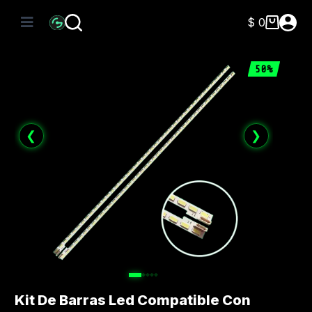
Saltar
al
$
0
Carro
contenido
de
compra
50%
❮
❯
Kit De Barras Led Compatible Con