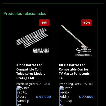
Productos relacionados
-60%
-60%
Kit de Barras Led
Kit De Barras Led
Compatible Con
Compatible Con los
Televisores Modelo
TV Marca Panasonic
UN43(J-T-M)
TC
$
210.000
$
165.000
Precio Regular:
Precio Regular:
$
98.000
$
77.000