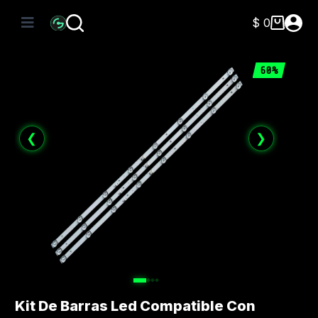
Saltar
al
$
0
Carro
contenido
de
compra
60%
❮
❯
Kit De Barras Led Compatible Con