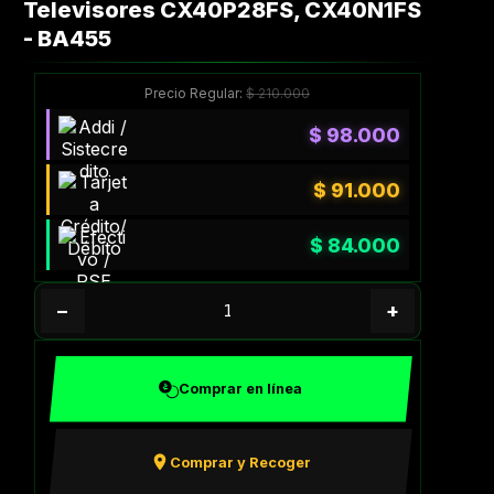
Televisores CX40P28FS, CX40N1FS
- BA455
Precio Regular:
$
210.000
$
98.000
$
91.000
$
84.000
−
+
Comprar en línea
Comprar y Recoger