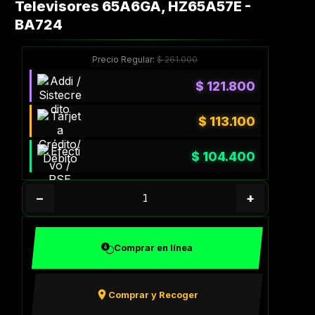
Televisores 65A6GA, HZ65A57E -
BA724
Precio Regular:
$
261.000
$
121.800
$
113.100
$
104.400
−
+
Comprar en línea
Comprar y Recoger