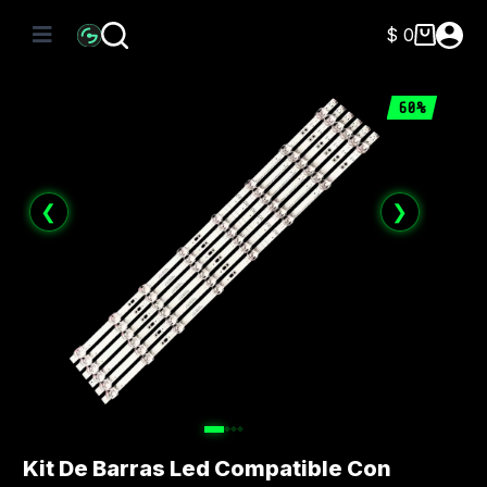
Saltar
al
$
0
Carro
contenido
de
compra
60%
❮
❯
Kit De Barras Led Compatible Con