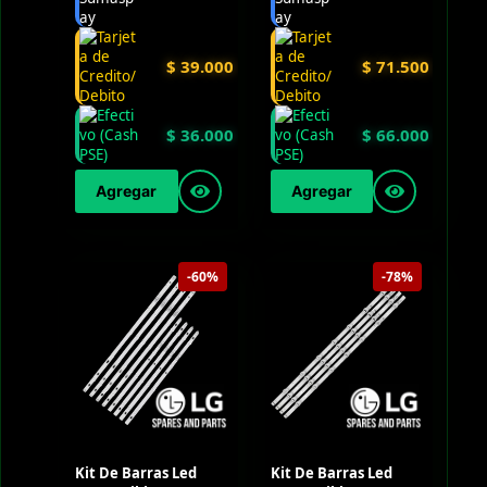
$
39.000
$
71.500
$
36.000
$
66.000
Agregar
Agregar
-60%
-78%
Kit De Barras Led
Kit De Barras Led