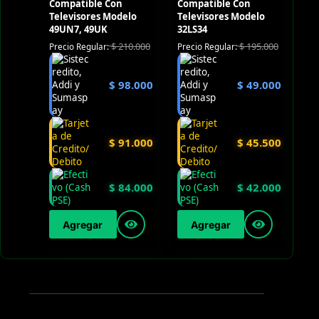
Compatible Con
Compatible Con
Televisores Modelo
Televisores Modelo
49UN7, 49UK
32LS34
$
210.000
$
195.000
Precio Regular:
Precio Regular:
$
98.000
$
49.000
$
91.000
$
45.500
$
84.000
$
42.000
Agregar
Agregar