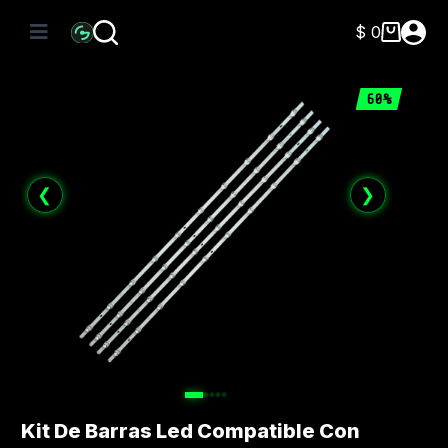
Saltar
al
$
0
Carro
contenido
de
compra
60%
❮
❯
Kit De Barras Led Compatible Con