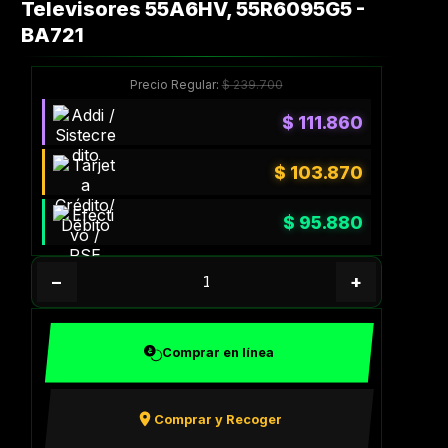
Televisores 55A6HV, 55R6095G5 -
BA721
Precio Regular:
$
239.700
$
111.860
$
103.870
$
95.880
−
+
Comprar en línea
Comprar y Recoger