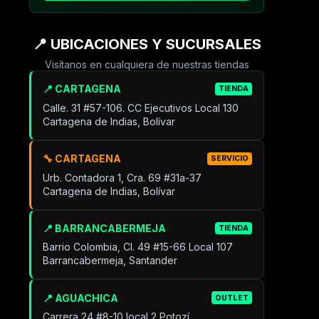
📍 UBICACIONES Y SUCURSALES
Visítanos en cualquiera de nuestras tiendas
📍 CARTAGENA
TIENDA
Calle. 31 #57-106. CC Ejecutivos Local 130
Cartagena de Indias, Bolívar
🔧 CARTAGENA
SERVICIO
Urb. Contadora 1, Cra. 69 #31a-37
Cartagena de Indias, Bolívar
📍 BARRANCABERMEJA
TIENDA
Barrio Colombia, Cl. 49 #15-66 Local 107
Barrancabermeja, Santander
📍 AGUACHICA
OUTLET
Carrera 24 #8-10 local 2 Potozí