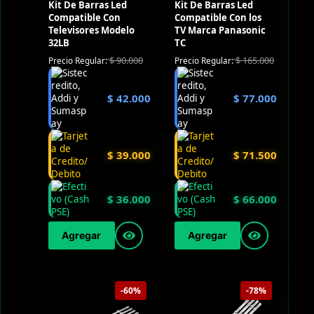
Kit De Barras Led
Kit De Barras Led
Compatible Con
Compatible Con los
Televisores Modelo
TV Marca Panasonic
32LB
TC
$
90.000
$
165.000
Precio Regular:
Precio Regular:
$
42.000
$
77.000
$
39.000
$
71.500
$
36.000
$
66.000
Agregar
Agregar
-60%
-78%