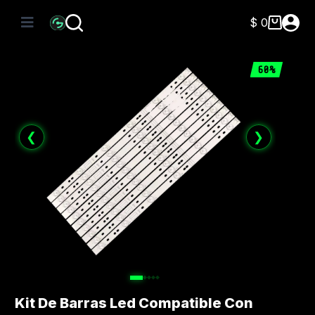
Saltar
al
$
0
Carro
contenido
de
compra
60%
❮
❯
Kit De Barras Led Compatible Con