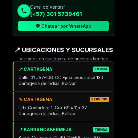
Canal de Ventas!!
(+57) 301 5739461
💬 Chatear por WhatsApp
📍 UBICACIONES Y SUCURSALES
Visítanos en cualquiera de nuestras tiendas
📍 CARTAGENA
TIENDA
Calle. 31 #57-106. CC Ejecutivos Local 130
Cartagena de Indias, Bolívar
🔧 CARTAGENA
SERVICIO
Urb. Contadora 1, Cra. 69 #31a-37
Cartagena de Indias, Bolívar
📍 BARRANCABERMEJA
TIENDA
Barrio Colombia, Cl. 49 #15-66 Local 107