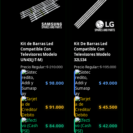
Kit de Barras Led
Kit De Barras Led
Compatible Con
Compatible Con
Televisores Modelo
Televisores Modelo
UN43(J-T-M)
32LS34
$
210.000
$
195.000
Precio Regular:
Precio Regular:
$
98.000
$
49.000
$
91.000
$
45.500
$
84.000
$
42.000