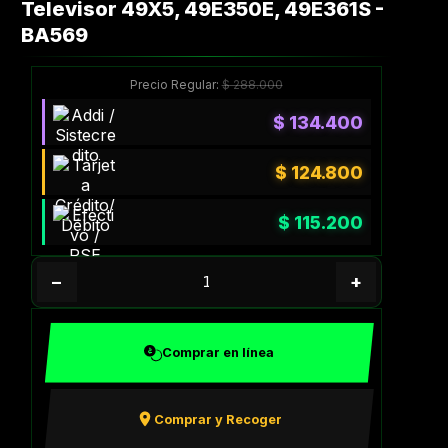
Televisor 49X5, 49E350E, 49E361S -
BA569
Precio Regular:
$
288.000
$
134.400
$
124.800
$
115.200
−
+
Comprar en línea
Comprar y Recoger