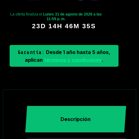
La oferta finaliza el
Lunes 31 de agosto de 2026 a las
11:59 p. m.
23D 14H 46M 34S
Desde 1 año hasta 5 años,
Garantía:
aplican
términos y condiciones
.
Descripción