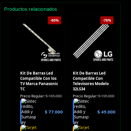
Productos relacionados
-60%
-78%
Kit De Barras Led
Kit De Barras Led
Compatible Con los
Compatible Con
TV Marca Panasonic
Televisores Modelo
TC
32LS34
$
165.000
$
195.000
Precio Regular:
Precio Regular:
$
77.000
$
49.000