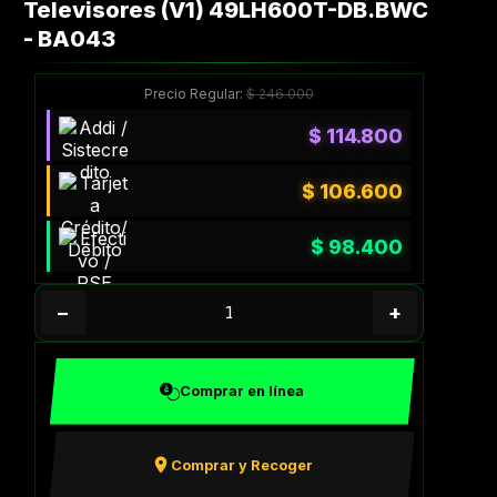
Televisores (V1) 49LH600T-DB.BWC
- BA043
Precio Regular:
$
246.000
$
114.800
$
106.600
$
98.400
−
+
Comprar en línea
Comprar y Recoger