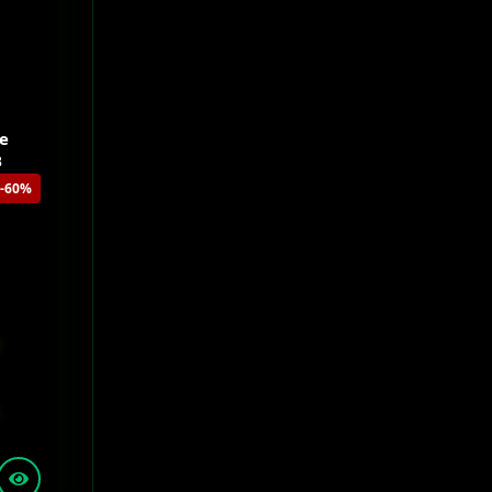
le
B
-60%