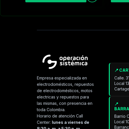
📍 CA
Calle. 
Empresa especializada en
Local 1
electrodomésticos, repuestos
Cartage
de electrodomésticos, motos
electricas y repuestos para
las mismas, con presencia en
📍
BARR
toda Colombia.
Horario de atención Call
Barrio 
Local 1
Center:
lunes a viernes de
Barran
8:30 a. m. a 5:30 p. m.