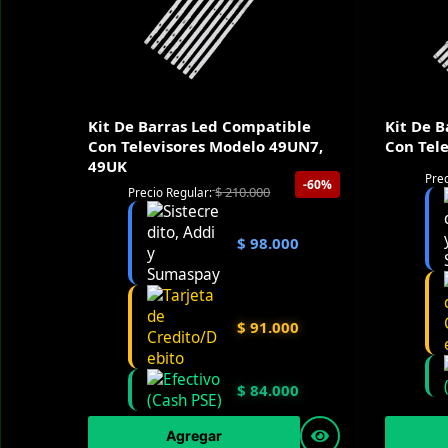
Kit De Barras Led Compatible
Kit De 
Con Televisores Modelo 49UN7,
Con Tel
49UK
Prec
-60%
$
210.000
Precio Regular:
$
98.000
$
91.000
$
84.000
Agregar