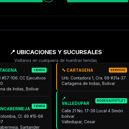
📍 UBICACIONES Y SUCURSALES
Visítanos en cualquiera de nuestras tiendas
RTAGENA
🔧 CARTAGENA
TIENDA
SERVICIO
31 #57-106. CC Ejecutivos
Urb. Contadora 1, Cra. 69 #31a-37
30
Cartagena de Indias, Bolívar
na de Indias, Bolívar
📍
BODEGA/OUTLET
VALLEDUPAR
TIENDA
ANCABERMEJA
Calle 21 No. 17-39 Local 4 Simón
Colombia, Cl. 49 #15-66
bolivar
07
Valledupar, Cesar
cabermeja, Santander