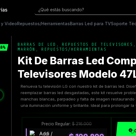
rías
¿Qué estás buscando?
 y Video
Repuestos/Herramientas
Barras Led para TV
Soporte Té
BARRAS DE LED
,
REPUESTOS DE TELEVISORES
0%
MARRÓN
,
REPUESTOS/HERRAMIENTAS
Kit De Barras Led Comp
Televisores Modelo 47
Renueva tu televisión LG con nuestro kit de barras led. Di
reemplazar barras led desgastadas, este kit resuelve pro
❯
manchas blancas, parpadeo y falta de imagen restaurando l
una iluminación uniforme y brillante. Ideal para prolongar la vi
Precio Regular:
$
216.000