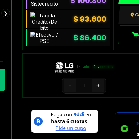
$
100.800
❯
C
$
93.600
$
86.400
Estado:
Disponible
−
+