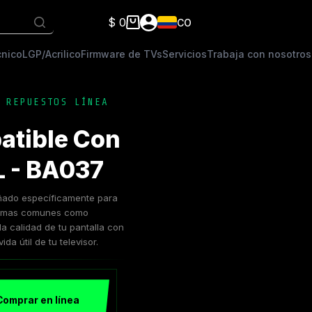
$
0
CO
Carro
de
cnico
LGP/Acrilico
Firmware de TVs
Servicios
Trabaja con nosotros
compra
,
REPUESTOS LÍNEA
atible Con
L - BA037
señado específicamente para
blemas comunes como
a calidad de tu pantalla con
da útil de tu televisor.
Comprar en línea