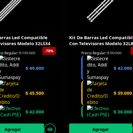
Barras Led Compatible
Kit De Barras Led Compatib
evisores Modelo 32LS34
Con Televisores Modelo 32L
-78%
$
195.000
$
90.000
io Regular:
Precio Regular:
$
49.000
$
42.000
$
45.500
$
39.000
$
42.000
$
36.000
Agregar
Agregar