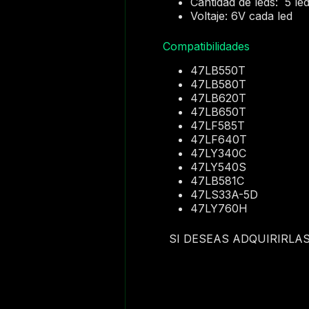
Cantidad de leds: 5 le
Voltaje: 6V cada led
Compatibilidades
47LB550T
47LB580T
47LB620T
47LB650T
47LF585T
47LF640T
47LY340C
47LY540S
47LB581C
47LS33A-5D
47LY760H
SI DESEAS ADQUIRIRLA