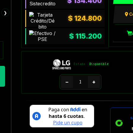
$
134.400
❯
C
$
124.800
$
115.200
Estado:
Disponible
−
+