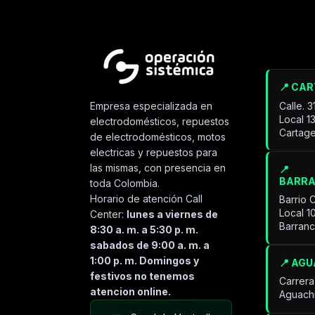
📍 CA
Calle. 
Empresa especializada en
Local 1
electrodomésticos, repuestos
Cartage
de electrodomésticos, motos
electricas y repuestos para
las mismas, con presencia en
📍
BARR
toda Colombia.
Horario de atención Call
Barrio 
Local 1
Center:
lunes a viernes de
Barran
8:30 a. m. a 5:30 p. m.
sabados de 9:00 a. m. a
1:00 p. m. Domingos y
📍 AG
festivos no tenemos
Carrera
atencion online.
Aguach
Especialista de operación