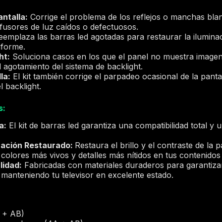
antalla:
Corrige el problema de los reflejos o manchas blan
fusores de luz caídos o defectuosos.
emplaza las barras led agotadas para restaurar la ilumina
iforme.
ht:
Soluciona casos en los que el panel no muestra imagen,
 agotamiento del sistema de backlight.
la:
El kit también corrige el parpadeo ocasional de la panta
l backlight.
s:
a:
El kit de barras led garantiza una compatibilidad total y u
nación Restaurado:
Restaura el brillo y el contraste de la 
olores más vivos y detalles más nítidos en tus contenidos 
lidad:
Fabricadas con materiales duraderos para garantizar 
 manteniendo tu televisor en excelente estado.
A + AB)