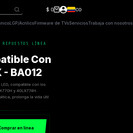
$
0
CO
Carro
de
cnico
LGP/Acrilico
Firmware de TVs
Servicios
Trabaja con nosotros
compra
,
REPUESTOS LÍNEA
atible Con
X - BA012
s LED, compatible con los
X770H y 40LX774H.
tica, prolonga la vida útil
Comprar en línea