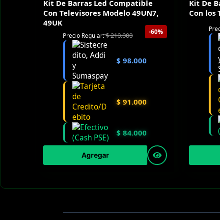
Kit De Barras Led Compatible
Kit De 
Con Televisores Modelo 49UN7,
Con los
49UK
Prec
-60%
$
210.000
Precio Regular:
$
98.000
$
91.000
$
84.000
Agregar