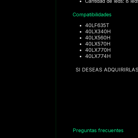
Cantidad de leds: 8 le
Compatibilidades
40LF635T
40LX340H
40LX560H
40LX570H
40LX770H
40LX774H
SI DESEAS ADQUIRIRLA
Preguntas frecuentes