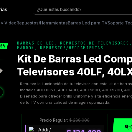
rías
¿Qué estás buscando?
 y Video
Repuestos/Herramientas
Barras Led para TV
Soporte Té
BARRAS DE LED
,
REPUESTOS DE TELEVISORES
0%
MARRÓN
,
REPUESTOS/HERRAMIENTAS
Kit De Barras Led Comp
Televisores 40LF, 40L
Renueva la iluminación de tu televisor con este kit de barra
modelos 40LF635T, 40LX340H, 40LX560H, 40LX570H, 40L
❯
Diseñado para ofrecer brillo uniforme y alta eficiencia energé
de tu TV con una calidad de imagen optimizada.
Precio Regular:
$
288.000