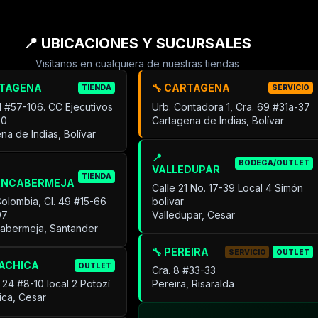
📍 UBICACIONES Y SUCURSALES
Visítanos en cualquiera de nuestras tiendas
RTAGENA
🔧 CARTAGENA
TIENDA
SERVICIO
31 #57-106. CC Ejecutivos
Urb. Contadora 1, Cra. 69 #31a-37
30
Cartagena de Indias, Bolívar
na de Indias, Bolívar
📍
BODEGA/OUTLET
VALLEDUPAR
TIENDA
ANCABERMEJA
Calle 21 No. 17-39 Local 4 Simón
Colombia, Cl. 49 #15-66
bolivar
07
Valledupar, Cesar
cabermeja, Santander
🔧 PEREIRA
SERVICIO
OUTLET
UACHICA
OUTLET
Cra. 8 #33-33
 24 #8-10 local 2 Potozí
Pereira, Risaralda
ica, Cesar