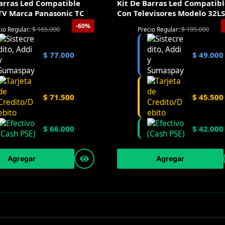
Barras Led Compatible
Kit De Barras Led Compatib
 TV Marca Panasonic TC
Con Televisores Modelo 32L
-60%
$
165.000
$
195.000
io Regular:
Precio Regular:
$
77.000
$
49.000
$
71.500
$
45.500
$
66.000
$
42.000
Agregar
Agregar