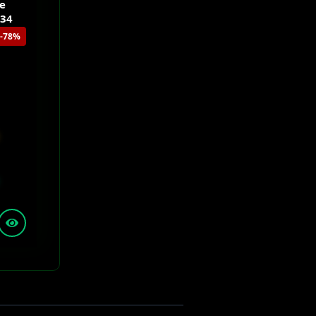
le
S34
-78%