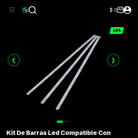
Saltar
al
$
0
Carro
contenido
de
compra
60%
❮
❯
Kit De Barras Led Compatible Con