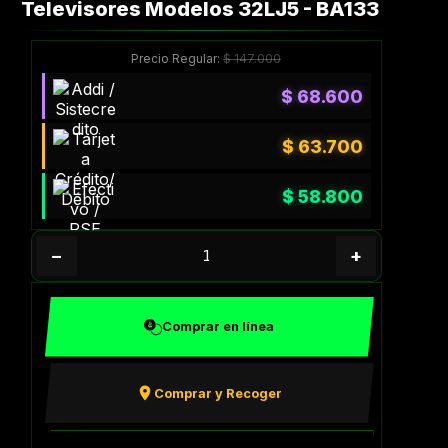
Televisores Modelos 32LJ5 - BA133
Precio Regular:
$
147.000
$
68.600
$
63.700
$
58.800
−
+
Comprar en línea
Comprar y Recoger