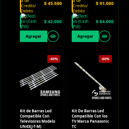
$
45.500
$
91.000
$
42.000
$
84.000
Agregar
Agregar
-60%
-60%
Kit de Barras Led
Kit De Barras Led
Compatible Con
Compatible Con los
Televisores Modelo
TV Marca Panasonic
UN43(J-T-M)
TC