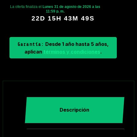
La oferta finaliza el
Lunes 31 de agosto de 2026 a las
11:59 p. m.
22D 15H 43M 48S
Desde 1 año hasta 5 años,
Garantía:
aplican
términos y condiciones
.
Descripción