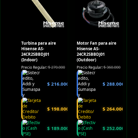
Turbina para aire
Motor Fan para aire
Hisense AS-
Hisense AS-
24CR2SBBDJ01
24CR2SBBDJ01
(Indoor)
(Outdoor)
$
270.000
$
360.000
Precio Regular:
Precio Regular:
$
216.000
$
288.000
$
198.000
$
264.000
$
189.000
$
252.000