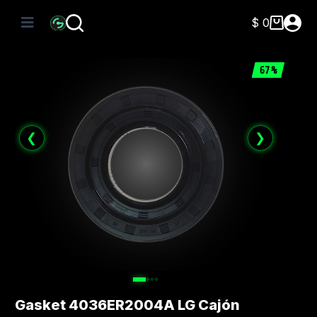
Saltar
al
$
0
Carro
contenido
de
compra
67%
❮
❯
Gasket 4036ER2004A LG Cajón