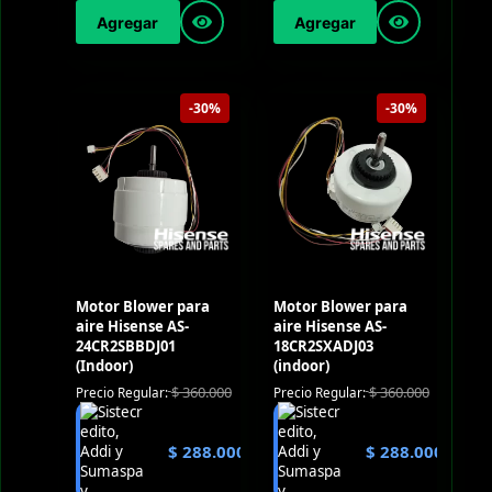
Agregar
Agregar
-30%
-30%
Motor Blower para
Motor Blower para
aire Hisense AS-
aire Hisense AS-
24CR2SBBDJ01
18CR2SXADJ03
(Indoor)
(indoor)
$
360.000
$
360.000
Precio Regular:
Precio Regular:
$
288.000
$
288.000