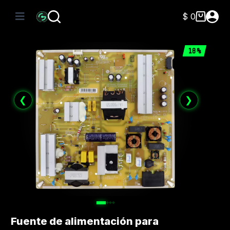
Saltar
al
$
0
Carro
contenido
de
compra
18%
❮
❯
Fuente de alimentación para