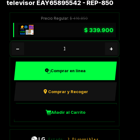
televisor EAY65895542 - REP-850
Precio Regular:
$
416.850
$
339.900
−
+
Comprar en línea
Comprar y Recoger
Añadir al Carrito
Estado:
2 Disponibles