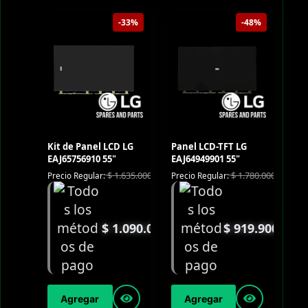
-33%
-48%
Kit de Panel LCD LG
Panel LCD-TFT LG
EAJ65756910 55"
EAJ64949901 55"
$
1.635.000
$
1.780.000
Precio Regular:
Precio Regular:
$
1.090.000
$
919.900
Agregar
Agregar