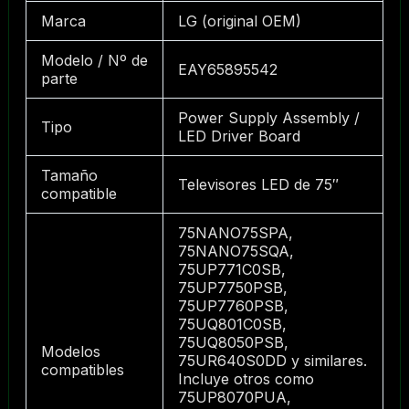
Marca
LG (original OEM)
Modelo / Nº de
EAY65895542
parte
Power Supply Assembly /
Tipo
LED Driver Board
Tamaño
Televisores LED de 75″
compatible
75NANO75SPA,
75NANO75SQA,
75UP771C0SB,
75UP7750PSB,
75UP7760PSB,
75UQ801C0SB,
75UQ8050PSB,
Modelos
75UR640S0DD y similares.
compatibles
Incluye otros como
75UP8070PUA,