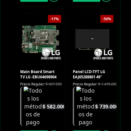
-17%
-50%
Main Board Smart
Panel LCD-TFT LG
TV LG -EBU64698904
EAJ65288801 49"
$
697.500
$
1.478.000
Precio Regular:
Precio Regular:
$
582.000
$
739.000