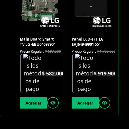
Main Board Smart
Panel LCD-TFT LG
TV LG -EBU64698904
EAJ64949901 55"
$
697.500
$
1.780.000
Precio Regular:
Precio Regular:
$
582.000
$
919.900
Agregar
Agregar