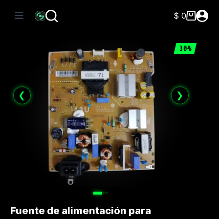
Saltar
al
$
0
Carro
contenido
de
compra
30%
❮
❯
Fuente de alimentación para