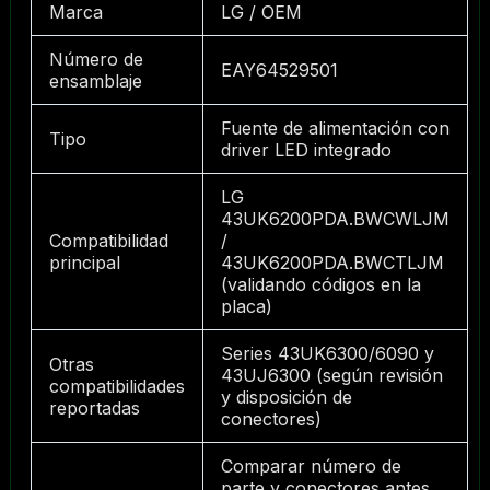
Marca
LG / OEM
Número de
EAY64529501
ensamblaje
Fuente de alimentación con
Tipo
driver LED integrado
LG
43UK6200PDA.BWCWLJM
Compatibilidad
/
principal
43UK6200PDA.BWCTLJM
(validando códigos en la
placa)
Series 43UK6300/6090 y
Otras
43UJ6300 (según revisión
compatibilidades
y disposición de
reportadas
conectores)
Comparar número de
parte y conectores antes