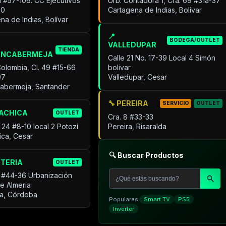
31 #57-106. CC Ejecutivos
Urb. Contadora 1, Cra. 69 #31a-37
30
Cartagena de Indias, Bolívar
na de Indias, Bolívar
📍
BODEGA/OUTLET
VALLEDUPAR
TIENDA
ANCABERMEJA
Calle 21 No. 17-39 Local 4 Simón
Colombia, Cl. 49 #15-66
bolivar
07
Valledupar, Cesar
cabermeja, Santander
🔧 PEREIRA
SERVICIO
OUTLET
UACHICA
OUTLET
Cra. 8 #33-33
 24 #8-10 local 2 Potozí
Pereira, Risaralda
ica, Cesar
🔍 Buscar Productos
NTERIA
OUTLET
 #44-36 Urbanización
de Almeria
ía, Córdoba
Populares:
Smart TV
PS5
Inverter