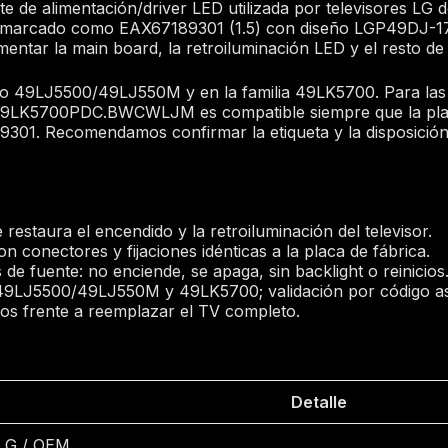
 de alimentación/driver LED utilizada por televisores LG 
 marcado como EAX67189301 (1.5) con diseño LGP49DJ-17F
mentar la main board, la retroiluminación LED y el resto de c
 49LJ5500/49LJ550M y en la familia 49LK5700. Para las
5700PDC.BWCWLJM es compatible siempre que la placa 
01. Recomendamos confirmar la etiqueta y la disposición
restaura el encendido y la retroiluminación del televisor.
n conectores y fijaciones idénticas a la placa de fábrica.
s de fuente: no enciende, se apaga, sin backlight o reinicios
 49LJ5500/49LJ550M y 49LK5700; validación por código as
os frente a reemplazar el TV completo.
Detalle
LG / OEM