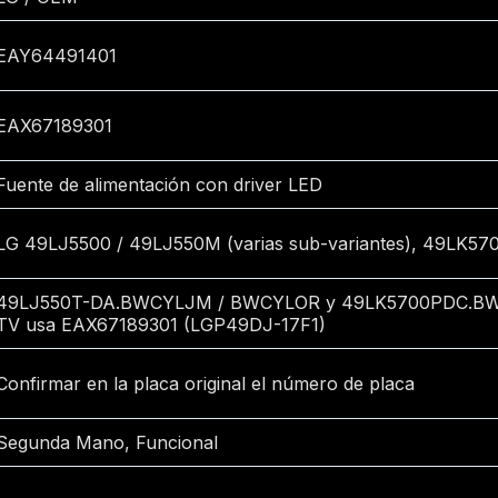
EAY64491401
EAX67189301
Fuente de alimentación con driver LED
LG 49LJ5500 / 49LJ550M (varias sub-variantes), 49LK570
49LJ550T-DA.BWCYLJM / BWCYLOR y 49LK5700PDC.BWC
TV usa EAX67189301 (LGP49DJ-17F1)
Confirmar en la placa original el número de placa
Segunda Mano, Funcional