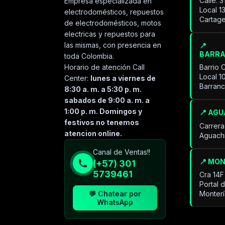
Calle. 
Empresa especializada en
Local 1
electrodomésticos, repuestos
Cartage
de electrodomésticos, motos
electricas y repuestos para
las mismas, con presencia en
📍
BARR
toda Colombia.
Horario de atención Call
Barrio 
Local 1
Center:
lunes a viernes de
Barran
8:30 a. m. a 5:30 p. m.
sabados de 9:00 a. m. a
1:00 p. m. Domingos y
📍 AG
festivos no tenemos
Carrera
atencion online.
Aguach
Especialista de operación
Canal de Ventas!!
sistémica
📍 MO
(+57) 301
En línea
5739461
Cra 14F
Portal 
💬 Chatear por
Monter
WhatsApp