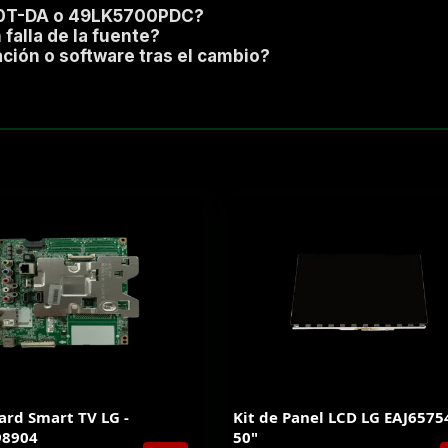
550T-DA o 49LK5700PDC?
falla de la fuente?
ción o software tras el cambio?
ard Smart TV LG -
Kit de Panel LCD LG EAJ657
98904
50"