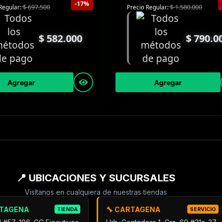
-17%
$
697.500
$
1.580.000
Regular:
Precio Regular:
$
582.000
$
790.0
Agregar
Agregar
📍 UBICACIONES Y SUCURSALES
Visítanos en cualquiera de nuestras tiendas
RTAGENA
🔧 CARTAGENA
TIENDA
SERVICIO