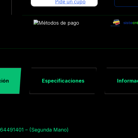
ción
Especificaciones
Informac
AY64491401 – (Segunda Mano)