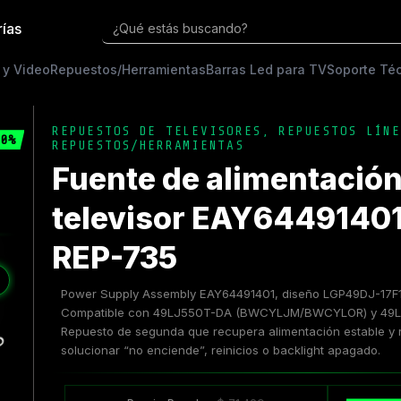
rías
¿Qué estás buscando?
 y Video
Repuestos/Herramientas
Barras Led para TV
Soporte Té
REPUESTOS DE TELEVISORES
,
REPUESTOS LÍNE
0%
REPUESTOS/HERRAMIENTAS
Fuente de alimentación
televisor EAY64491401 
REP-735
❯
Power Supply Assembly EAY64491401, diseño LGP49DJ-17F
Compatible con 49LJ550T-DA (BWCYLJM/BWCYLOR) y 4
Repuesto de segunda que recupera alimentación estable y re
solucionar “no enciende”, reinicios o backlight apagado.