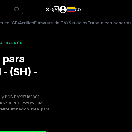
$
0
CO
Carro
de
cnico
LGP/Acrilico
Firmware de TVs
Servicios
Trabaja con nosotros
compra
A MARRÓN
,
 para
- (SH) -
1 y PCB EAX67189301.
9LK5700PDC.BWCWLJM.
troiluminación; ideal para