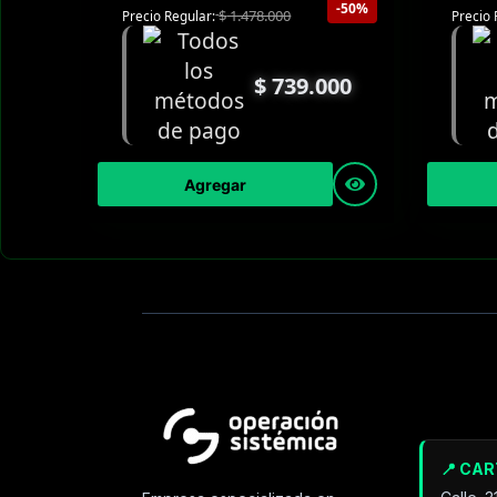
-50%
$
1.478.000
Precio Regular:
Precio 
$
739.000
Agregar
📍 CA