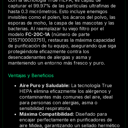
Con la tecnología True HEPA, es capaz de
capturar el 99.97% de las partículas ultrafinas de
hasta 0.3 micrómetros. Esto incluye enemigos
invisibles como el polen, los ácaros del polvo, las
esporas de moho, la caspa de las mascotas y las
bacterias. Al reemplazar tu viejo filtro por el
modelo
FC-20C-1A
(número de parte
12157100003751), restauras la máxima capacidad
de purificación de tu equipo, asegurando que siga
protegiéndote eficazmente contra los
desencadenantes de alergias y asma y
manteniendo un entorno más fresco y puro.
Ventajas y Beneficios
Aire Puro y Saludable:
La tecnología True
HEPA elimina eficazmente los alérgenos y
contaminantes más comunes del aire, ideal
para personas con alergias, asma o
sensibilidad respiratoria.
Máxima Compatibilidad:
Diseñado para
encajar perfectamente en purificadores de
aire Midea, garantizando un sellado hermético