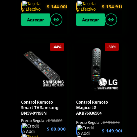
$
144.000
$
134.910
Agregar
Agregar
-44%
-30%
Control Remoto
Control Remoto
Smart TV Samsung
Magico LG
BN59-01198N
AKB76036504
$
96.000
Precio Regular:
$
191.840
Precio Regular:
$
60.000
$
149.900