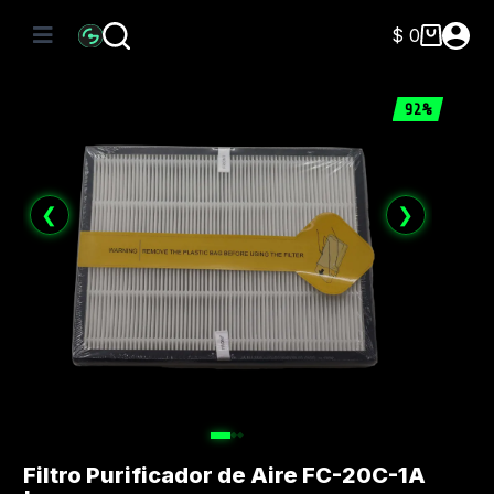
Saltar
al
$
0
Carro
contenido
de
compra
92%
❮
❯
Filtro Purificador de Aire FC-20C-1A