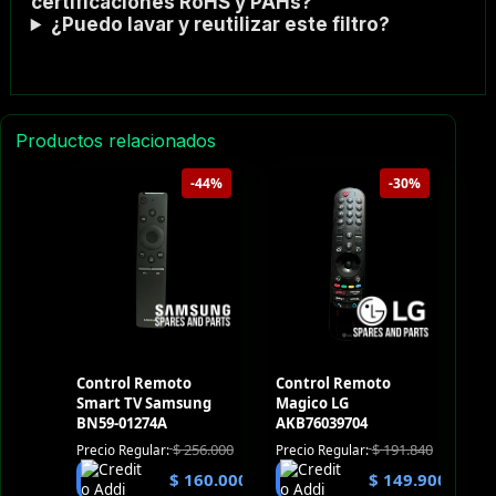
certificaciones RoHS y PAHs?
¿Puedo lavar y reutilizar este filtro?
Productos relacionados
-44%
-30%
Control Remoto
Control Remoto
Smart TV Samsung
Magico LG
BN59-01274A
AKB76039704
$
256.000
$
191.840
Precio Regular:
Precio Regular:
$
160.000
$
149.900