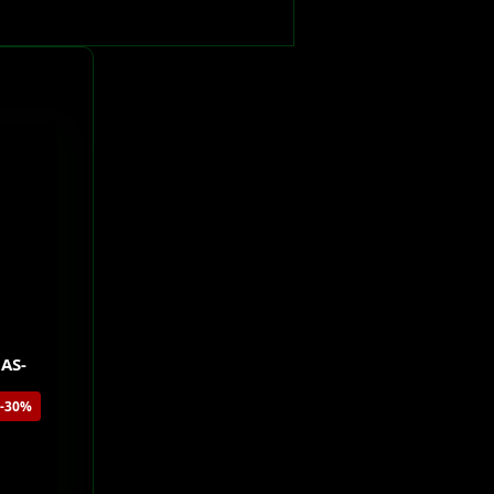
 AS-
-30%
0