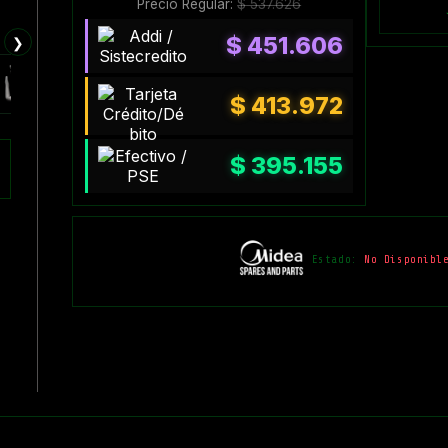
Precio Regular:
$
537.626
$
451.606
❯
$
413.972
$
395.155
Estado:
No Disponibl