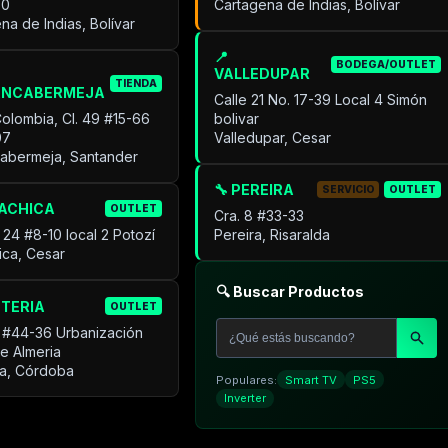
30
Cartagena de Indias, Bolívar
na de Indias, Bolívar
📍
BODEGA/OUTLET
VALLEDUPAR
TIENDA
ANCABERMEJA
Calle 21 No. 17-39 Local 4 Simón
Colombia, Cl. 49 #15-66
bolivar
07
Valledupar, Cesar
cabermeja, Santander
🔧 PEREIRA
SERVICIO
OUTLET
UACHICA
OUTLET
Cra. 8 #33-33
 24 #8-10 local 2 Potozí
Pereira, Risaralda
ica, Cesar
🔍 Buscar Productos
NTERIA
OUTLET
 #44-36 Urbanización
de Almeria
ía, Córdoba
Populares:
Smart TV
PS5
Inverter