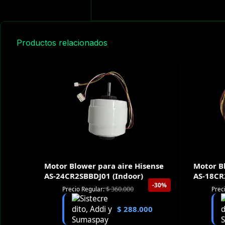
Productos relacionados
Motor Blower para aire Hisense
Motor B
AS-24CR2SBBDJ01 (Indoor)
AS-18CR
-30%
$
360.000
Precio Regular:
Prec
$
288.000