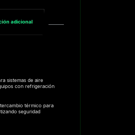
ión adicional
ra sistemas de aire
quipos con refrigeración
intercambio térmico para
ntizando seguridad