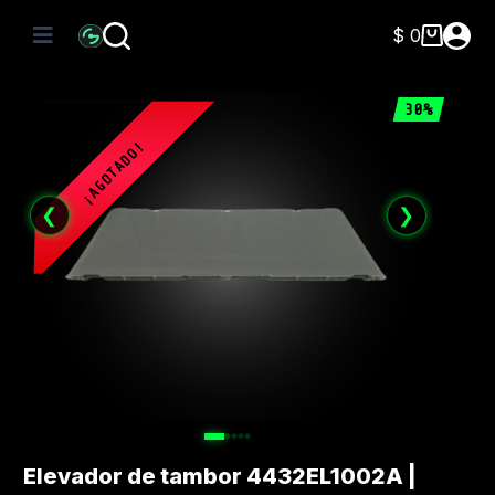
Saltar
al
$
0
Carro
contenido
de
compra
30%
❮
❯
Elevador de tambor 4432EL1002A |