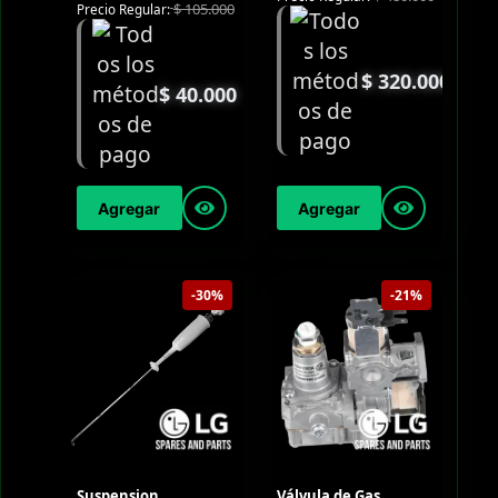
$
105.000
Precio Regular:
$
320.000
$
40.000
Agregar
Agregar
-30%
-21%
Suspension
Válvula de Gas