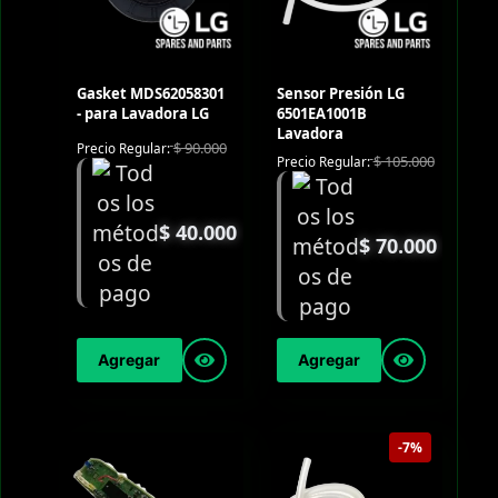
Gasket MDS62058301
Sensor Presión LG
- para Lavadora LG
6501EA1001B
Lavadora
$
90.000
Precio Regular:
$
105.000
Precio Regular:
$
40.000
$
70.000
Agregar
Agregar
-7%