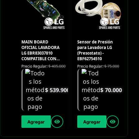
MAIN BOARD
Sensor de Presión
OFICIAL LAVADORA
para Lavadora LG
LG EBR83037810
(Presostato) -
COMPATIBLE CON
EBF62754510
WT17DSB
$
405.000
$
75.000
Precio Regular:
Precio Regular:
$
539.900
$
70.000
Agregar
Agregar