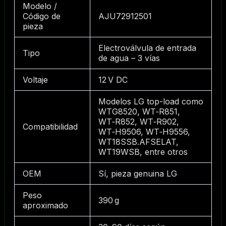
Modelo /
Código de
AJU72912501
pieza
Electroválvula de entrada
Tipo
de agua – 3 vías
Voltaje
12 V DC
Modelos LG top-load como
WTG8520, WT‑R851,
WT‑R852, WT‑R902,
Compatibilidad
WT‑H9506, WT‑H9556,
WT18SSB.AFSELAT,
WT19WSB, entre otros
OEM
Sí, pieza genuina LG
Peso
390 g
aproximado