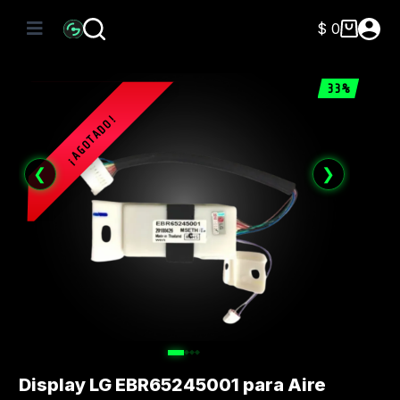
Saltar
al
$
0
Carro
contenido
de
compra
33%
❮
❯
Display LG EBR65245001 para Aire