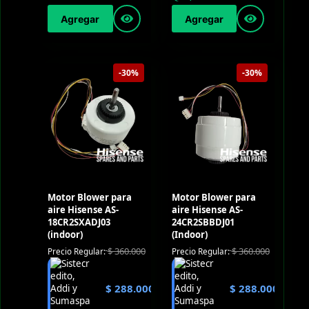
Agregar
Agregar
-30%
-30%
Motor Blower para
Motor Blower para
aire Hisense AS-
aire Hisense AS-
18CR2SXADJ03
24CR2SBBDJ01
(indoor)
(Indoor)
$
360.000
$
360.000
Precio Regular:
Precio Regular:
$
288.000
$
288.000