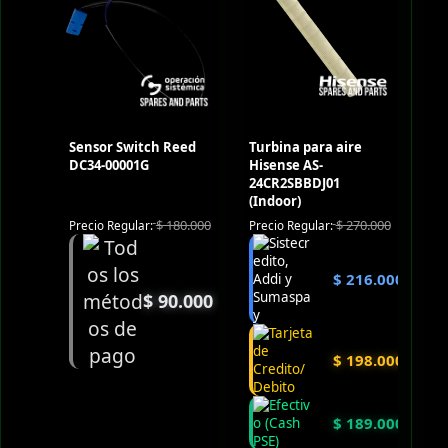
Sensor Switch Reed
Turbina para aire
DC34-00001G
Hisense AS-
24CR2SBBDJ01
(Indoor)
$
180.000
$
270.000
Precio Regular:
Precio Regular:
$
216.000
$
90.000
$
198.000
$
189.000