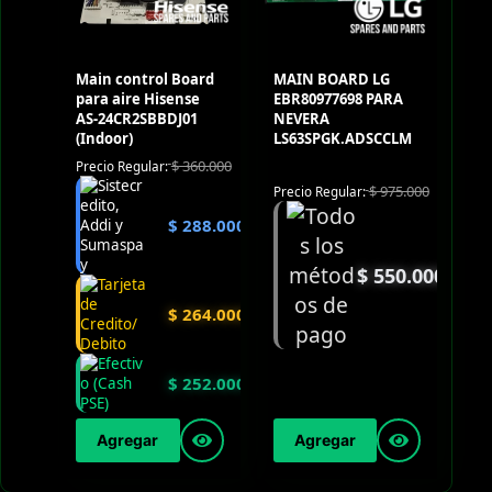
Main control Board
MAIN BOARD LG
para aire Hisense
EBR80977698 PARA
AS-24CR2SBBDJ01
NEVERA
(Indoor)
LS63SPGK.ADSCCLM
$
360.000
Precio Regular:
$
975.000
Precio Regular:
$
288.000
$
550.000
$
264.000
$
252.000
Agregar
Agregar