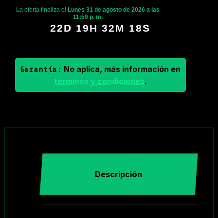
La oferta finaliza el
Lunes 31 de agosto de 2026 a las
11:59 p. m.
22D 19H 32M 17S
No aplica, más información en
Garantía:
términos y condiciones
.
Descripción