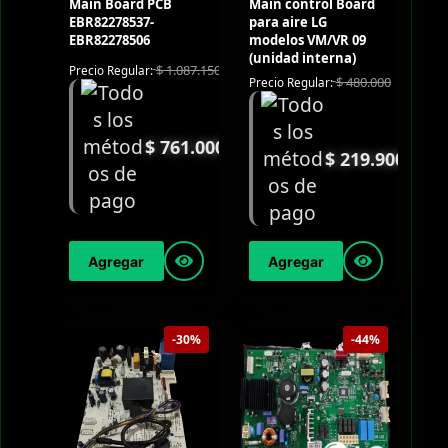
Main Board PCB
Main control Board
EBR82278537-
para aire LG
EBR82278506
modelos VM/VR 09
(unidad interna)
$
1.087.150
Precio Regular:
$
480.000
Precio Regular:
$
761.000
$
219.900
Agregar
Agregar
-30%
-44%