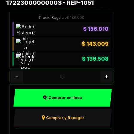
17223000000003 - REP-1051
Precio Regular:
$
186.000
$
156.010
$
143.009
$
136.508
−
+
Comprar en línea
Comprar y Recoger