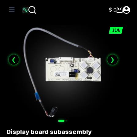
Saltar
al
$
0
Carro
contenido
de
compra
21%
❮
❯
Display board subassembly