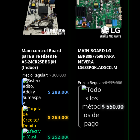
Main control Board
MAIN BOARD LG
para aire Hisense
EBR80977698 PARA
AS-24CR2SBBDJ01
NEVERA
(Indoor)
LS63SPGK.ADSCCLM
$
360.000
Precio Regular:
$
975.000
Precio Regular:
$
288.000
$
550.000
$
264.000
$
252.000