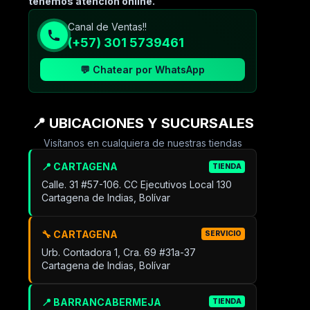
tenemos atencion online.
Canal de Ventas!!
(+57) 301 5739461
💬 Chatear por WhatsApp
📍 UBICACIONES Y SUCURSALES
Visítanos en cualquiera de nuestras tiendas
📍 CARTAGENA
TIENDA
Calle. 31 #57-106. CC Ejecutivos Local 130
Cartagena de Indias, Bolívar
🔧 CARTAGENA
SERVICIO
Urb. Contadora 1, Cra. 69 #31a-37
Cartagena de Indias, Bolívar
📍 BARRANCABERMEJA
TIENDA