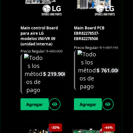
Main control Board
Main Board PCB
para aire LG
EBR82278537-
modelos VM/VR 09
EBR82278506
(unidad interna)
$
1.087.150
Precio Regular:
$
480.000
Precio Regular:
$
761.000
$
219.900
Agregar
Agregar
-30%
-44%