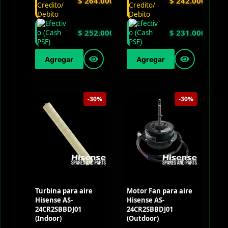
$
264.000
$
242.000
$
252.000
$
231.000
Agregar
Agregar
-30%
-30%
Turbina para aire
Motor Fan para aire
Hisense AS-
Hisense AS-
24CR2SBBDJ01
24CR2SBBDJ01
(Indoor)
(Outdoor)