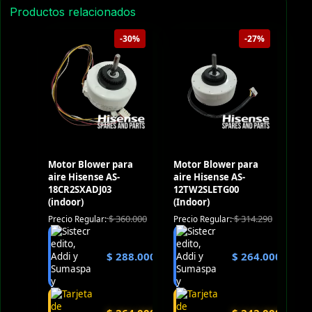
Productos relacionados
-30%
-27%
Motor Blower para
Motor Blower para
aire Hisense AS-
aire Hisense AS-
18CR2SXADJ03
12TW2SLETG00
(indoor)
(Indoor)
$
360.000
$
314.290
Precio Regular:
Precio Regular:
$
288.000
$
264.000