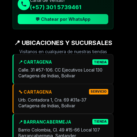
Canal de Ventas!!
(+57) 301 5739461
💬 Chatear por WhatsApp
📍 UBICACIONES Y SUCURSALES
Visítanos en cualquiera de nuestras tiendas
📍 CARTAGENA
TIENDA
Calle. 31 #57-106. CC Ejecutivos Local 130
Cartagena de Indias, Bolívar
🔧 CARTAGENA
SERVICIO
Urb. Contadora 1, Cra. 69 #31a-37
Cartagena de Indias, Bolívar
📍 BARRANCABERMEJA
TIENDA
Barrio Colombia, Cl. 49 #15-66 Local 107
Barrancabermeja, Santander