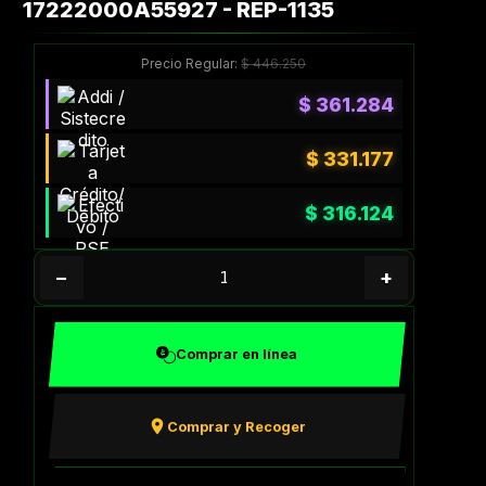
17222000A55927 - REP-1135
Precio Regular:
$
446.250
$
361.284
$
331.177
$
316.124
−
+
Comprar en línea
Comprar y Recoger