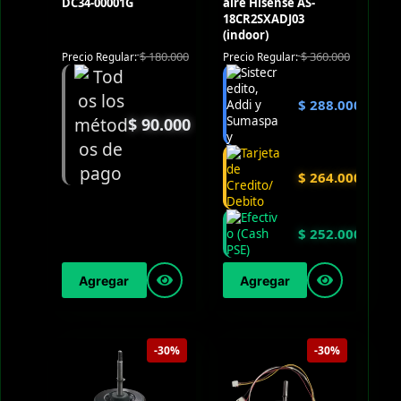
DC34-00001G
aire Hisense AS-
18CR2SXADJ03
(indoor)
$
180.000
$
360.000
Precio Regular:
Precio Regular:
$
288.000
$
90.000
$
264.000
$
252.000
Agregar
Agregar
-30%
-30%