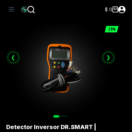
Saltar
al
$
0
Carro
contenido
de
compra
29%
❮
❯
Detector Inversor DR.SMART |