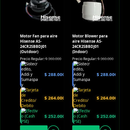
Motor Fan para aire
Motor Blower para
Hisense AS-
aire Hisense AS-
24CR2SBBDJ01
24CR2SBBDJ01
(Outdoor)
(Indoor)
$
360.000
$
360.000
Precio Regular:
Precio Regular:
$
288.000
$
288.000
$
264.000
$
264.000
$
252.000
$
252.000