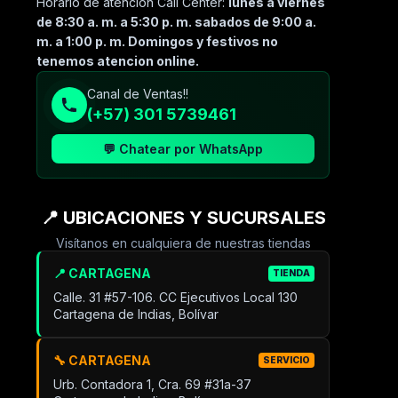
Horario de atención Call Center:
lunes a viernes
de 8:30 a. m. a 5:30 p. m. sabados de 9:00 a.
m. a 1:00 p. m. Domingos y festivos no
tenemos atencion online.
Canal de Ventas!!
(+57) 301 5739461
💬 Chatear por WhatsApp
📍 UBICACIONES Y SUCURSALES
Visítanos en cualquiera de nuestras tiendas
📍 CARTAGENA
TIENDA
Calle. 31 #57-106. CC Ejecutivos Local 130
Cartagena de Indias, Bolívar
🔧 CARTAGENA
SERVICIO
Urb. Contadora 1, Cra. 69 #31a-37