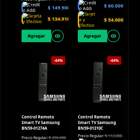
$
60.000
$
149.900
$
134.910
$
54.000
Agregar
Agregar
-44%
-44%
Control Remoto
Control Remoto
Smart TV Samsung
Smart TV Samsung
BN59-01274A
BN59-01310C
$
112.000
Precio Regular:
$
256.000
Precio Regular: