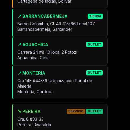
Cartagena de Indias, Bolívar
📍 BARRANCABERMEJA
TIENDA
Barrio Colombia, Cl. 49 #15-66 Local 107
Barrancabermeja, Santander
📍 AGUACHICA
OUTLET
Carrera 24 #8-10 local 2 Potozí
Aguachica, Cesar
📍 MONTERIA
OUTLET
Cra 14F #44-36 Urbanización Portal de
Almeria
Montería, Córdoba
🔧 PEREIRA
SERVICIO
OUTLET
Cra. 8 #33-33
Pereira, Risaralda