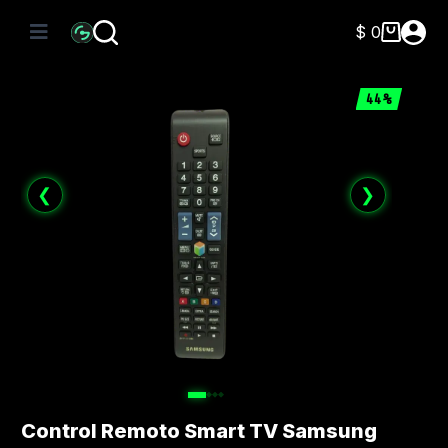
Saltar
al
$
0
Carro
contenido
de
compra
44%
❮
❯
Control Remoto Smart TV Samsung