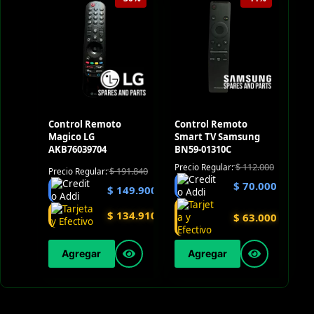
Control Remoto
Control Remoto
Magico LG
Smart TV Samsung
AKB76039704
BN59-01310C
$
112.000
Precio Regular:
$
191.840
Precio Regular:
$
70.000
$
149.900
$
134.910
$
63.000
Agregar
Agregar