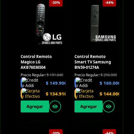
-30%
-44%
Control Remoto
Control Remoto
Magico LG
Smart TV Samsung
AKB76036504
BN59-01274A
$
191.840
$
256.000
Precio Regular:
Precio Regular:
$
149.900
$
160.000
$
134.910
$
144.000
Agregar
Agregar
-30%
-44%