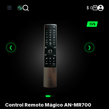
Saltar
al
$
0
Carro
contenido
de
compra
36%
❮
❯
Control Remoto Mágico AN-MR700