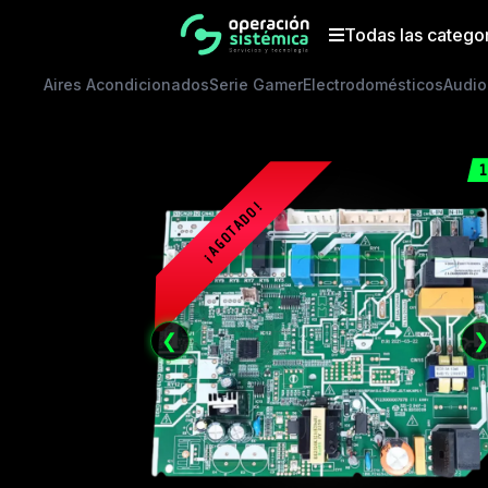
Saltar
al
Todas las catego
contenido
Aires Acondicionados
Serie Gamer
Electrodomésticos
Audio
1
❮