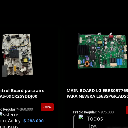
trol Board para aire
MAIN BOARD LG EBR809776
 AS-09CR2SYDDJ00
PARA NEVERA LS63SPGK.AD
-30%
$
360.000
io Regular:
$
975.000
Precio Regular:
$
288.000