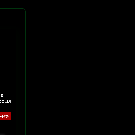
98
SCCLM
-44%