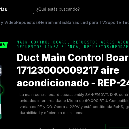
rías
¿Qué estás buscando?
 y Video
Repuestos/Herramientas
Barras Led para TV
Soporte Té
MAIN CONTROL BOARD
,
REPUESTOS AIRES ACON
8%
REPUESTOS LÍNEA BLANCA
,
REPUESTOS/HERRAM
Duct Main Control Boa
17123000009217 aire
acondicionado - REP-
❯
La main control board subassembly SA-KF160V/N1X-B contro
unidades interiores ducto Midea de 60.000 BTU. Compati
variantes PE y CO. Opera a 220V y está certificada RoHS, g
durabilidad y eficiencia del sistema.