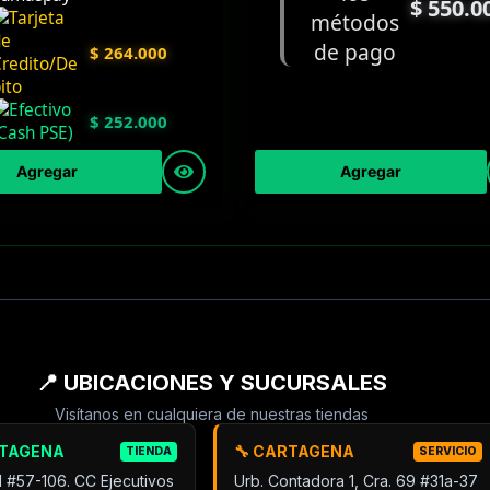
$
550.0
$
264.000
$
252.000
Agregar
Agregar
📍 UBICACIONES Y SUCURSALES
Visítanos en cualquiera de nuestras tiendas
RTAGENA
🔧 CARTAGENA
TIENDA
SERVICIO
31 #57-106. CC Ejecutivos
Urb. Contadora 1, Cra. 69 #31a-37