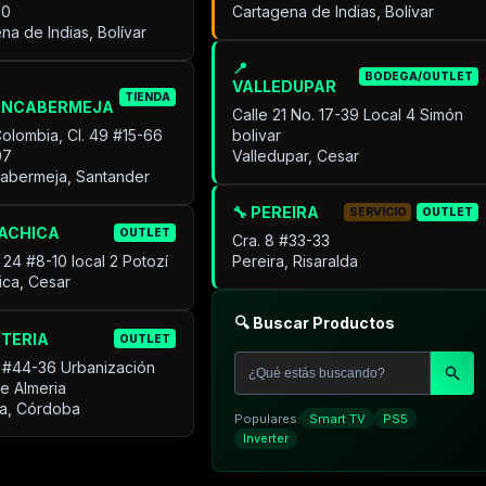
30
Cartagena de Indias, Bolívar
na de Indias, Bolívar
📍
BODEGA/OUTLET
VALLEDUPAR
TIENDA
ANCABERMEJA
Calle 21 No. 17-39 Local 4 Simón
Colombia, Cl. 49 #15-66
bolivar
07
Valledupar, Cesar
cabermeja, Santander
🔧 PEREIRA
SERVICIO
OUTLET
UACHICA
OUTLET
Cra. 8 #33-33
 24 #8-10 local 2 Potozí
Pereira, Risaralda
ica, Cesar
🔍 Buscar Productos
NTERIA
OUTLET
 #44-36 Urbanización
de Almeria
ía, Córdoba
Populares:
Smart TV
PS5
Inverter