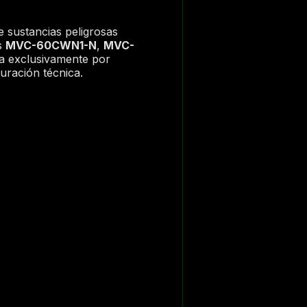
 de sustancias peligrosas
s
MVC-60CWN1-N
,
MVC-
da exclusivamente por
guración técnica.