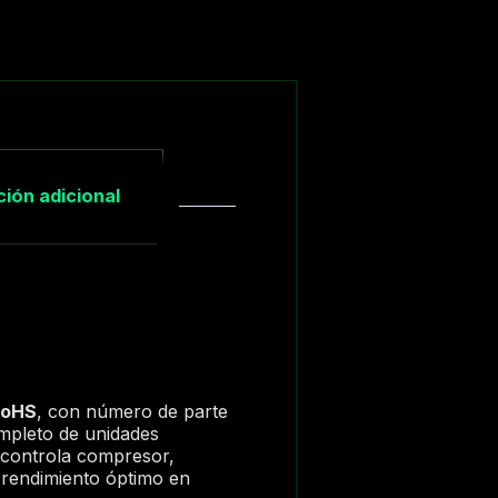
ión adicional
RoHS
, con número de parte
completo de unidades
a controla compresor,
n rendimiento óptimo en