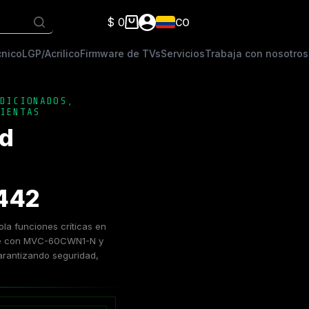
$
0
CO
Carro
de
cnico
LGP/Acrilico
Firmware de TVs
Servicios
Trabaja con nosotros
compra
DICIONADOS
,
IENTAS
rd
2442
la funciones críticas en
ble con MVC-60CWN1-N y
arantizando seguridad,