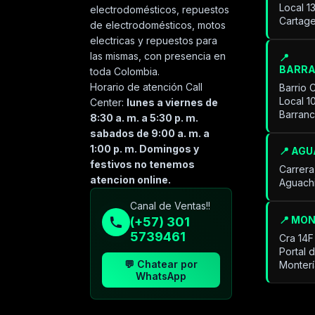
Local 1
electrodomésticos, repuestos
Cartage
de electrodomésticos, motos
electricas y repuestos para
las mismas, con presencia en
📍
BARR
toda Colombia.
Horario de atención Call
Barrio 
Local 1
Center:
lunes a viernes de
Barran
8:30 a. m. a 5:30 p. m.
sabados de 9:00 a. m. a
1:00 p. m. Domingos y
📍 AG
festivos no tenemos
Carrera
atencion online.
Aguach
Especialista de operación
Canal de Ventas!!
sistémica
📍 MO
(+57) 301
En línea
5739461
Cra 14F
Portal 
💬 Chatear por
Monter
WhatsApp