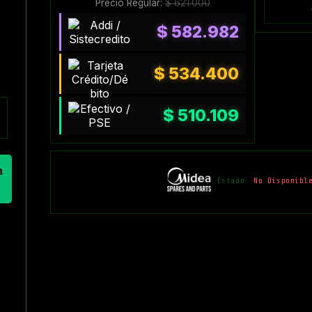
Precio Regular:
$
621.000
$
582.982
$
534.400
$
510.109
n
Estado:
No Disponibl