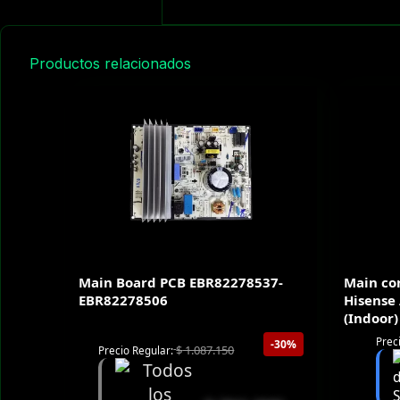
Productos relacionados
Main Board PCB EBR82278537-
Main con
EBR82278506
Hisense
(Indoor)
Prec
-30%
$
1.087.150
Precio Regular: