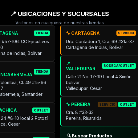
📍 UBICACIONES Y SUCURSALES
Visítanos en cualquiera de nuestras tiendas
RTAGENA
🔧 CARTAGENA
TIENDA
SERVICIO
31 #57-106. CC Ejecutivos
Urb. Contadora 1, Cra. 69 #31a-37
30
Cartagena de Indias, Bolívar
na de Indias, Bolívar
📍
BODEGA/OUTLET
VALLEDUPAR
TIENDA
ANCABERMEJA
Calle 21 No. 17-39 Local 4 Simón
Colombia, Cl. 49 #15-66
bolivar
07
Valledupar, Cesar
cabermeja, Santander
🔧 PEREIRA
SERVICIO
OUTLET
UACHICA
OUTLET
Cra. 8 #33-33
 24 #8-10 local 2 Potozí
Pereira, Risaralda
ica, Cesar
🔍 Buscar Productos