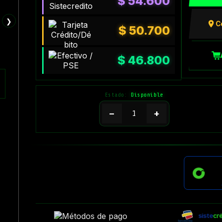
$
54.600
❯
C
$
50.700
$
46.800
Estado:
Disponible
−
+