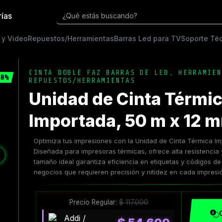
rías
¿Qué estás buscando?
 y Video
Repuestos/Herramientas
Barras Led para TV
Soporte Té
CINTA DOBLE FAZ BARRAS DE LED
,
HERRAMIEN
0%
REPUESTOS/HERRAMIENTAS
Unidad de Cinta Térmi
Importada, 50 m x 12 
Optimiza tus impresiones con la Unidad de Cinta Térmica I
Diseñada para impresoras térmicas, ofrece alta resistencia 
❯
tamaño ideal garantiza eficiencia en etiquetas y códigos de
negocios que requieren precisión y nitidez en cada impresi
Precio Regular:
$
117.000