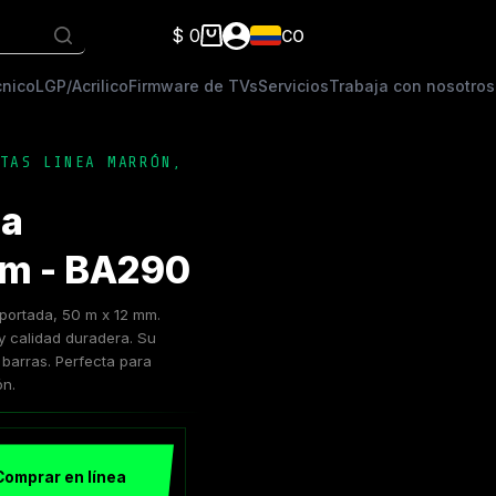
$
0
CO
Carro
de
cnico
LGP/Acrilico
Firmware de TVs
Servicios
Trabaja con nosotros
compra
TAS LINEA MARRÓN
,
ca
mm - BA290
mportada, 50 m x 12 mm.
y calidad duradera. Su
 barras. Perfecta para
ón.
Comprar en línea