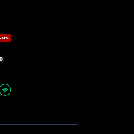
-74%
0