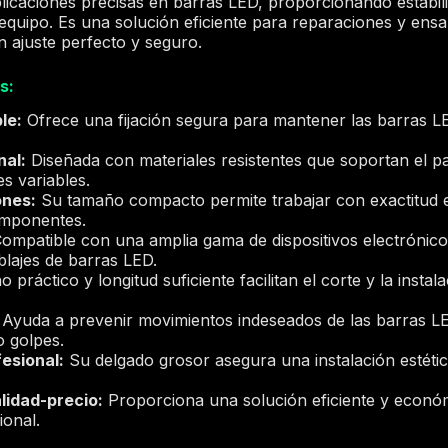
plicaciones precisas en barras LED, proporcionando estabi
l equipo. Es una solución eficiente para reparaciones y ens
 ajuste perfecto y seguro.
s:
le:
Ofrece una fijación segura para mantener las barras LE
nal:
Diseñada con materiales resistentes que soportan el p
s variables.
ones:
Su tamaño compacto permite trabajar con exactitud e
componentes.
ompatible con una amplia gama de dispositivos electrónicos
lajes de barras LED.
 práctico y longitud suficiente facilitan el corte y la insta
Ayuda a prevenir movimientos indeseados de las barras LE
o golpes.
esional:
Su delgado grosor asegura una instalación estética
lidad-precio:
Proporciona una solución eficiente y econó
onal.