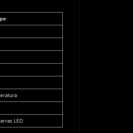
ape
peratura
barras LED