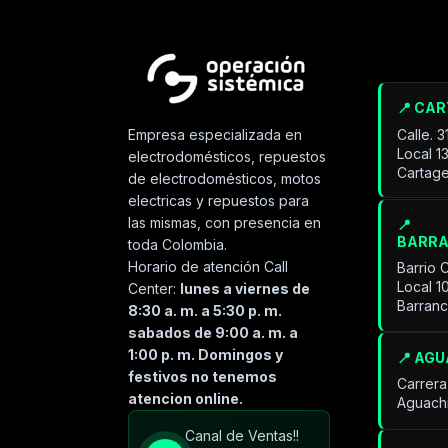
📍 CA
Calle. 
Empresa especializada en
Local 1
electrodomésticos, repuestos
Cartage
de electrodomésticos, motos
electricas y repuestos para
las mismas, con presencia en
📍
BARR
toda Colombia.
Horario de atención Call
Barrio 
Local 1
Center:
lunes a viernes de
Barran
8:30 a. m. a 5:30 p. m.
sabados de 9:00 a. m. a
1:00 p. m. Domingos y
📍 AG
festivos no tenemos
Carrera
atencion online.
Aguach
Especialista de operación
Canal de Ventas!!
sistémica