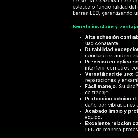
grosor la hace ideal para a
estética o funcionalidad de
barras LED, garantizando un
Beneficios clave y ventaja
Alta adhesión confiab
uso constante.
Durabilidad excepcio
condiciones ambientale
Precisión en aplicaci
interferir con otros 
Versatilidad de uso:
C
reparaciones y ensamb
Fácil manejo:
Su diseño
de trabajo.
Protección adicional:
daño por vibraciones 
Acabado limpio y prof
equipo.
Excelente relación ca
LED de manera profesi