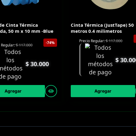
de Cinta Térmica
Cinta Térmica (JustTape) 50
da, 50 m x 10 mm -Blue
metros 0.4 milimetros
$
117.000
Precio Regular:
-74%
$
117.000
 Regular:
$
30.00
$
30.000
Agregar
Agregar