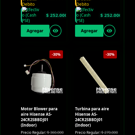
$
252.000
$
252.000
Agregar
Agregar
-30%
-30%
Motor Blower para
Turbina para aire
aire Hisense AS-
Hisense AS-
24CR2SBBDJ01
24CR2SBBDJ01
(Indoor)
(Indoor)
$
360.000
$
270.000
Precio Regular:
Precio Regular: