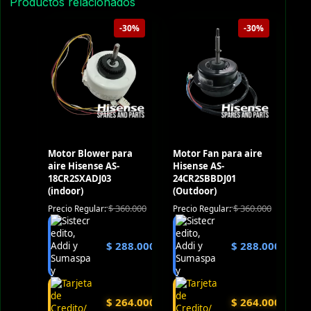
Productos relacionados
-30%
-30%
Motor Blower para
Motor Fan para aire
aire Hisense AS-
Hisense AS-
18CR2SXADJ03
24CR2SBBDJ01
(indoor)
(Outdoor)
$
360.000
$
360.000
Precio Regular:
Precio Regular:
$
288.000
$
288.000
$
264.000
$
264.000