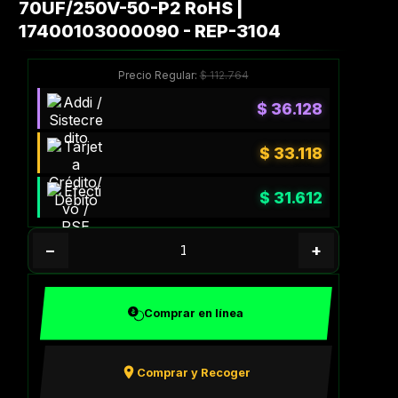
70UF/250V-50-P2 RoHS |
17400103000090 - REP-3104
Precio Regular:
$
112.764
$
36.128
$
33.118
$
31.612
−
+
Comprar en línea
Comprar y Recoger