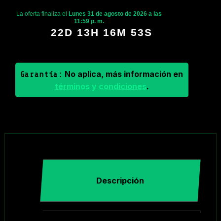
La oferta finaliza el
Lunes 31 de agosto de 2026 a las
11:59 p. m.
22D 13H 16M 53S
No aplica, más información en
Garantía:
términos y condiciones
.
Descripción