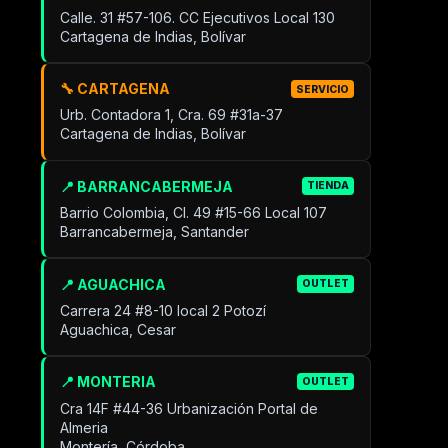
Calle. 31 #57-106. CC Ejecutivos Local 130
Cartagena de Indias, Bolívar
🔧 CARTAGENA
SERVICIO
Urb. Contadora 1, Cra. 69 #31a-37
Cartagena de Indias, Bolívar
📍 BARRANCABERMEJA
TIENDA
Barrio Colombia, Cl. 49 #15-66 Local 107
Barrancabermeja, Santander
📍 AGUACHICA
OUTLET
Carrera 24 #8-10 local 2 Potozí
Aguachica, Cesar
📍 MONTERIA
OUTLET
Cra 14F #44-36 Urbanización Portal de
Almeria
Montería, Córdoba