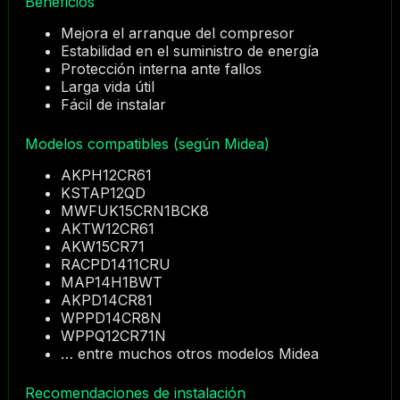
Beneficios
Mejora el arranque del compresor
Estabilidad en el suministro de energía
Protección interna ante fallos
Larga vida útil
Fácil de instalar
Modelos compatibles (según Midea)
AKPH12CR61
KSTAP12QD
MWFUK15CRN1BCK8
AKTW12CR61
AKW15CR71
RACPD1411CRU
MAP14H1BWT
AKPD14CR81
WPPD14CR8N
WPPQ12CR71N
… entre muchos otros modelos Midea
Recomendaciones de instalación