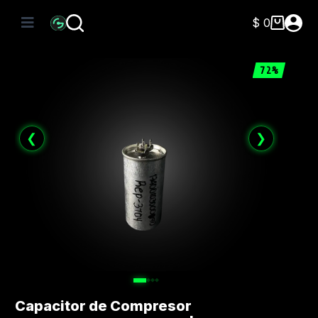
Saltar
al
$
0
Carro
contenido
de
compra
72%
❮
❯
Capacitor de Compresor