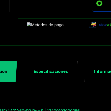
ción
Especificaciones
Informac
80UF/440V-60-P2 RoHS | 17400103000056