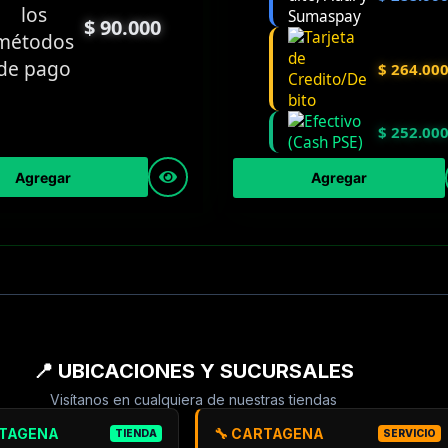
$
90.000
$
264.00
$
252.00
Agregar
Agregar
📍 UBICACIONES Y SUCURSALES
Visítanos en cualquiera de nuestras tiendas
RTAGENA
🔧 CARTAGENA
TIENDA
SERVICIO