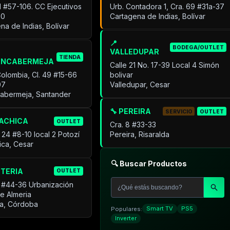
31 #57-106. CC Ejecutivos
Urb. Contadora 1, Cra. 69 #31a-37
30
Cartagena de Indias, Bolívar
na de Indias, Bolívar
📍
BODEGA/OUTLET
VALLEDUPAR
TIENDA
ANCABERMEJA
Calle 21 No. 17-39 Local 4 Simón
Colombia, Cl. 49 #15-66
bolivar
07
Valledupar, Cesar
cabermeja, Santander
🔧 PEREIRA
SERVICIO
OUTLET
UACHICA
OUTLET
Cra. 8 #33-33
 24 #8-10 local 2 Potozí
Pereira, Risaralda
ica, Cesar
🔍 Buscar Productos
NTERIA
OUTLET
 #44-36 Urbanización
de Almeria
ía, Córdoba
Populares:
Smart TV
PS5
Inverter