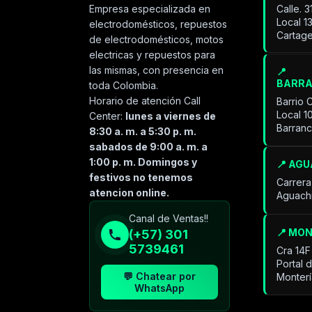
Calle. 
Empresa especializada en
Local 1
electrodomésticos, repuestos
Cartage
de electrodomésticos, motos
electricas y repuestos para
las mismas, con presencia en
📍
BARR
toda Colombia.
Horario de atención Call
Barrio 
Local 1
Center:
lunes a viernes de
Barran
8:30 a. m. a 5:30 p. m.
sabados de 9:00 a. m. a
1:00 p. m. Domingos y
📍 AG
festivos no tenemos
Carrera
atencion online.
Aguach
Especialista de operación
Canal de Ventas!!
sistémica
📍 MO
(+57) 301
En línea
5739461
Cra 14F
Portal 
💬 Chatear por
Monter
WhatsApp