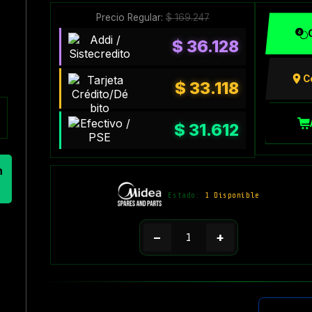
Precio Regular:
$
169.247
$
36.128
C
$
33.118
$
31.612
n
Estado:
1 Disponible
−
+