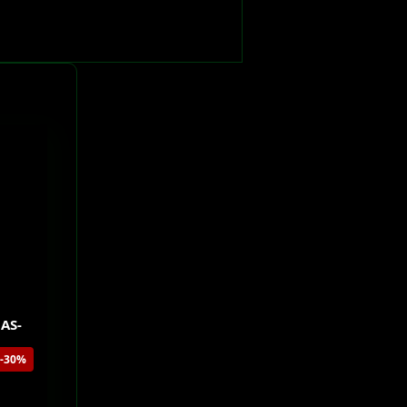
 AS-
-30%
0