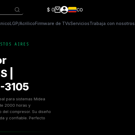
$
0
CO
Carro
de
cnico
LGP/Acrilico
Firmware de TVs
Servicios
Trabaja con nosotros
compra
STOS AIRES
or
S |
-3105
eal para sistemas Midea
de 2000 horas y
ro del compresor. Su diseño
ida y confiable. Perfecto