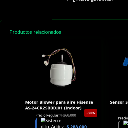
Productos relacionados
Motor Blower para aire Hisense
Sensor 
AS-24CR2SBBDJ01 (Indoor)
-30%
$
360.000
Precio Regular:
Precio
$
288.000