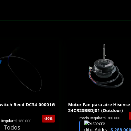
Switch Reed DC34-00001G
Motor Fan para aire Hisense
24CR2SBBDJ01 (Outdoor)
$
360.000
Precio Regular:
-50%
$
180.000
 Regular:
$
288.00