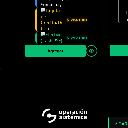
$
264.000
$
252.000
Agregar
📍 CA