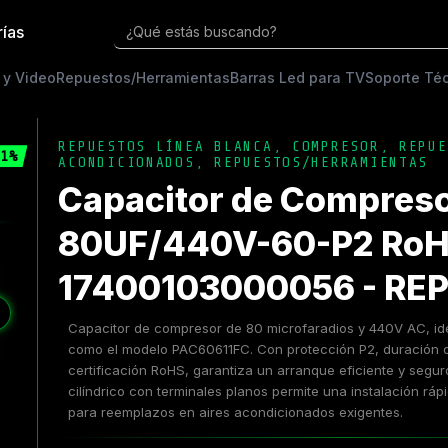
rías
¿Qué estás buscando?
 y Video
Repuestos/Herramientas
Barras Led para TV
Soporte Té
REPUESTOS LÍNEA BLANCA
,
COMPRESOR
,
REPUE
1%
ACONDICIONADOS
,
REPUESTOS/HERRAMIENTAS
Capacitor de Compres
80UF/440V-60-P2 RoH
17400103000056 - REP
❯
Capacitor de compresor de 80 microfaradios y 440V AC, id
como el modelo PAC60611FC. Con protección P2, duración 
certificación RoHS, garantiza un arranque eficiente y segu
cilíndrico con terminales planos permite una instalación ráp
para reemplazos en aires acondicionados exigentes.