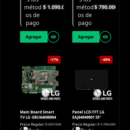
$
1.090.000
$
790.000
Agregar
Agregar
-17%
-48%
Main Board Smart
Panel LCD-TFT LG
TV LG -EBU64698904
EAJ64949901 55"
$
697.500
$
1.780.000
Precio Regular:
Precio Regular: