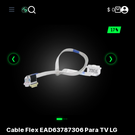
Saltar
al
$
0
Carro
contenido
de
compra
17%
❮
❯
Cable Flex EAD63787306 Para TV LG