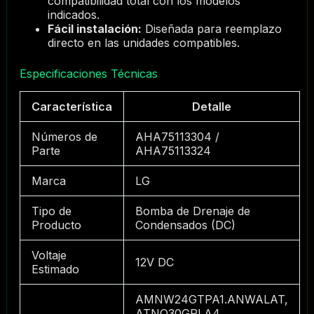
compatibilidad total con los modelos
indicados.
Fácil instalación:
Diseñada para reemplazo
directo en las unidades compatibles.
Especificaciones Técnicas
Característica
Detalle
Números de
AHA75113304 /
Parte
AHA75113324
Marca
LG
Tipo de
Bomba de Drenaje de
Producto
Condensados (DC)
Voltaje
12V DC
Estimado
AMNW24GTPA1.ANWALAT,
ATNQ30GPLA4,