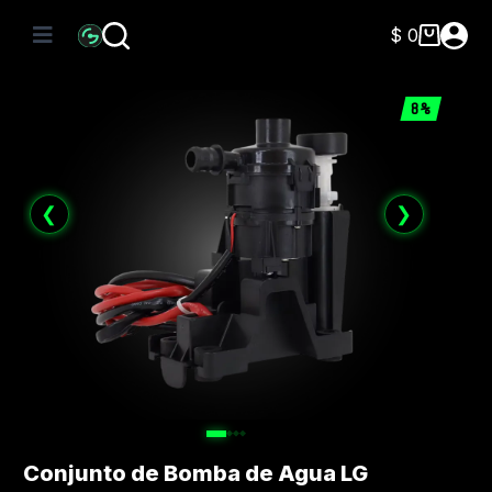
Saltar
al
$
0
Carro
contenido
de
compra
8%
❮
❯
Conjunto de Bomba de Agua LG