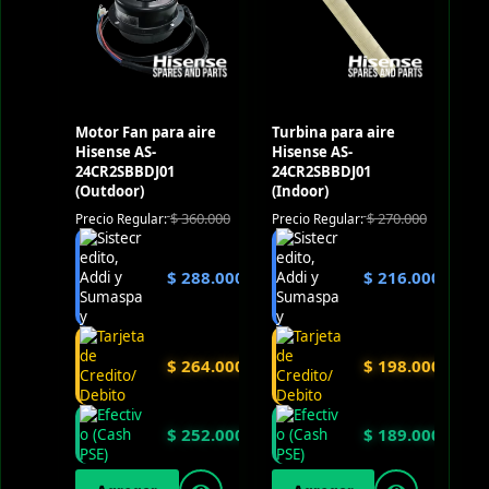
Motor Fan para aire
Turbina para aire
Hisense AS-
Hisense AS-
24CR2SBBDJ01
24CR2SBBDJ01
(Outdoor)
(Indoor)
$
360.000
$
270.000
Precio Regular:
Precio Regular:
$
288.000
$
216.000
$
264.000
$
198.000
$
252.000
$
189.000