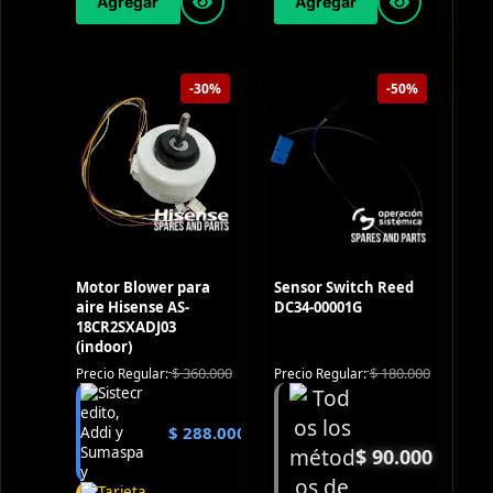
Agregar
Agregar
-30%
-50%
Motor Blower para
Sensor Switch Reed
aire Hisense AS-
DC34-00001G
18CR2SXADJ03
(indoor)
$
180.000
$
360.000
Precio Regular:
Precio Regular:
$
288.000
$
90.000