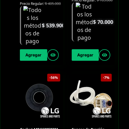
WT17DSB
$
405.000
Precio Regular:
$
70.000
$
539.900
Agregar
Agregar
-56%
-7%