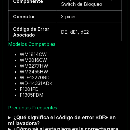
Componente
Switch de Bloqueo
Conector
3 pines
Código de Error
DE, dE1, dE2
Asociado
Modelos Compatibles
WM1814CW
WM2016CW
WM2277HW
WM2455HW
WD-12270RD
WD-14331ADK
F1201FD
F1305FDM
Preguntas Frecuentes
¿Qué significa el código de error «DE» en
mi lavadora?
¿Cómo sé si esta pieza es la correcta para