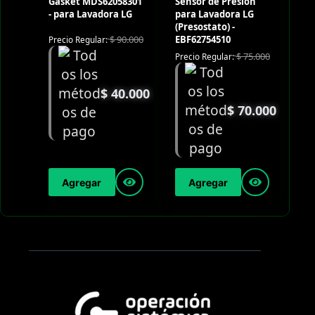
Gasket MDS62058301
Sensor de Presión
- para Lavadora LG
para Lavadora LG
(Presostato) -
EBF62754510
$
90.000
Precio Regular:
$
75.000
Precio Regular:
$
40.000
$
70.000
Agregar
Agregar