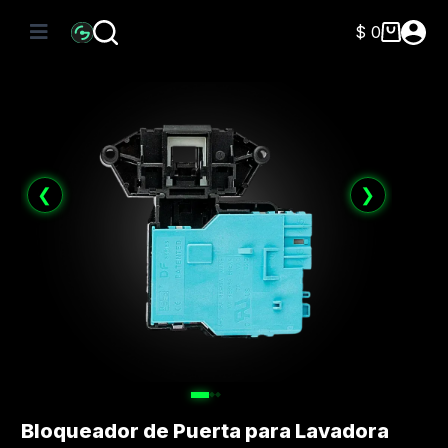
Saltar
al
$
0
Carro
contenido
de
compra
❮
❯
Bloqueador de Puerta para Lavadora