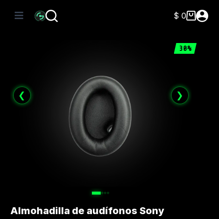
Saltar
al
$
0
Carro
contenido
de
compra
30%
❮
❯
Almohadilla de audífonos Sony