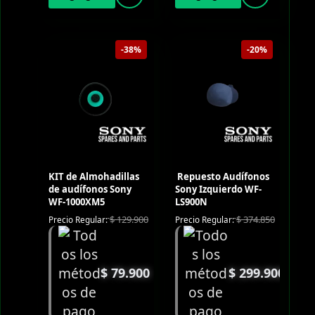
-38%
-20%
KIT de Almohadillas
Repuesto Audífonos
de audífonos Sony
Sony Izquierdo WF-
WF-1000XM5
LS900N
$
129.900
$
374.850
Precio Regular:
Precio Regular:
$
79.900
$
299.900