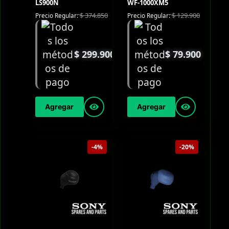
LS900N
WF-1000XM5
$
374.850
$
129.900
Precio Regular:
Precio Regular:
$
299.900
$
79.900
Agregar
Agregar
-4%
-20%