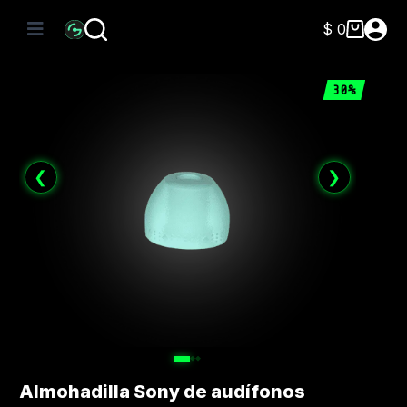
Saltar
al
$
0
Carro
contenido
de
compra
30%
❮
❯
Almohadilla Sony de audífonos