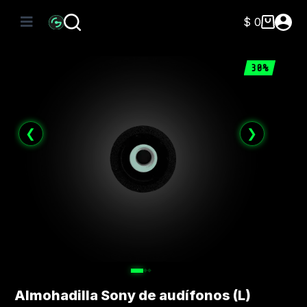
Saltar
al
$
0
Carro
contenido
de
compra
30%
❮
❯
Almohadilla Sony de audífonos (L)