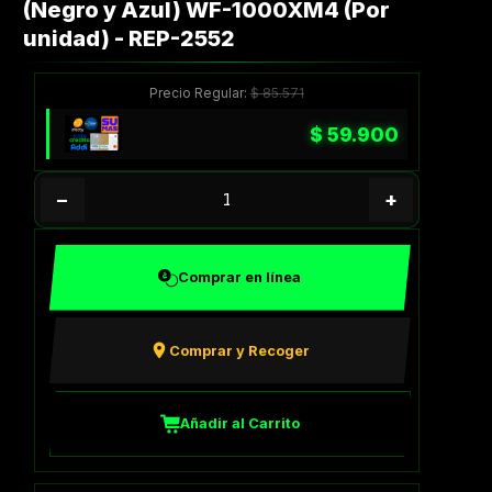
(Negro y Azul) WF-1000XM4 (Por
unidad) - REP-2552
Precio Regular:
$
85.571
$
59.900
−
+
Comprar en línea
Comprar y Recoger
Añadir al Carrito