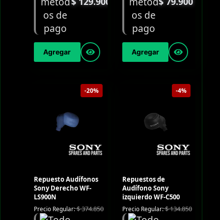
$
129.900
$
79.900
Agregar
Agregar
-20%
-4%
Repuesto Audífonos
Repuestos de
Sony Derecho WF-
Audífono Sony
LS900N
izquierdo WF-C500
$
374.850
$
134.850
Precio Regular:
Precio Regular: