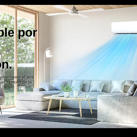
emente
ble por
ón.
formemente el aire
ada rincón de la