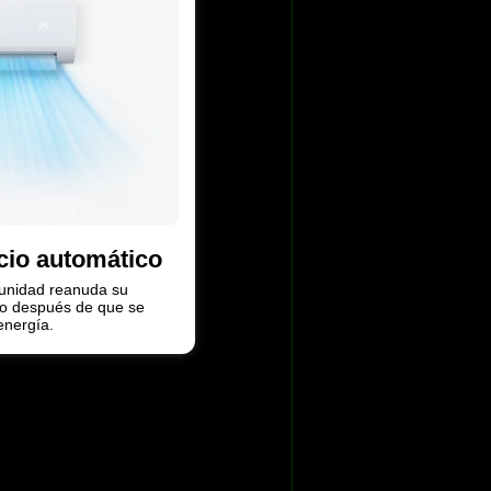
cio automático
u unidad reanuda su
co después de que se
energía.