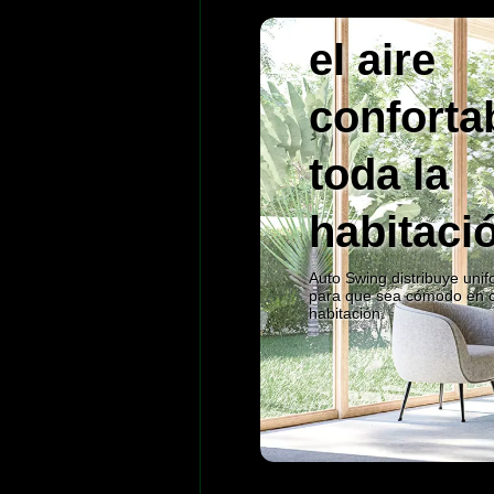
uniform
el aire
conforta
toda la
habitaci
Auto Swing distribuye uni
para que sea cómodo en c
habitación.