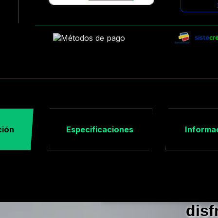
ción
Especificaciones
Informac
Con solo un
disf