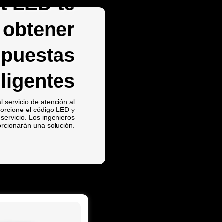
t LED te
 obtener
spuestas
eligentes
 servicio de atención al
porcione el código LED y
l servicio. Los ingenieros
rcionarán una solución.