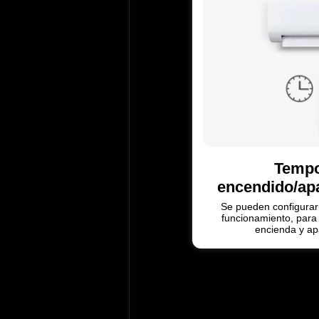
Tempo
encendido/ap
Se pueden configurar
funcionamiento, para
encienda y ap