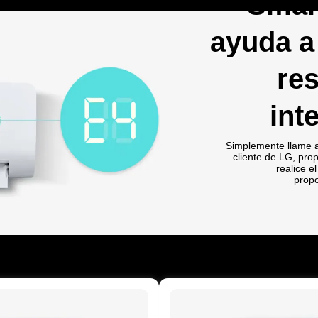
Smar
ayuda a
re
int
Simplemente llame al
cliente de LG, pro
realice e
propo