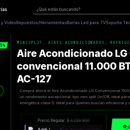
rías
¿Qué estás buscando?
 y Video
Repuestos/Herramientas
Barras Led para TV
Soporte Té
MINISPLIT
,
AIRES ACONDICIONADOS
,
REFRIGE
5%
Aire Acondicionado LG
convencional 11.000 B
AC-127
❯
Compra ahora el Aire Acondicionado LG Convencional 1100
un rendimiento excepcional. tipo mini split On/Off, ideal para
energética clase D. Ideal para quienes buscan eficiencia y
Precio Regular:
$
4.229.900