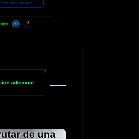
Solicita tu cupo.
ión adicional
Enfriamiento rápido
 clic podrás
rutar de una