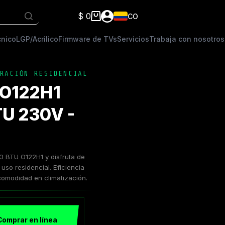
$
0
CO
Carro
de
cnico
LGP/Acrilico
Firmware de TVs
Servicios
Trabaja con nosotros
compra
RACIÓN RESIDENCIAL
 O122H1
TU 230V -
0 BTU O122H1 y disfruta de
 uso residencial. Eficiencia
 comodidad en climatización.
Comprar en línea