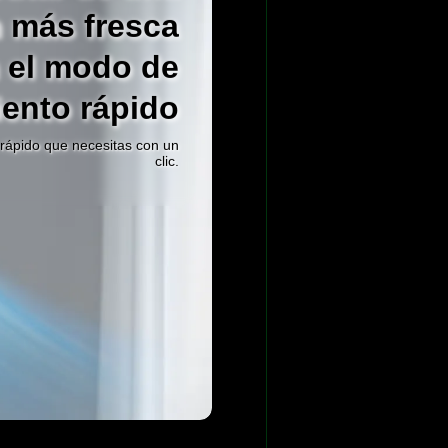
n más fresca
 el modo de
iento rápido
 rápido que necesitas con un
clic.