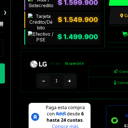
$
1.599.900
❯
C
$
1.549.900
$
1.499.900
Estado:
Disponible
📬 Cons
−
+
🌡 Calc
$