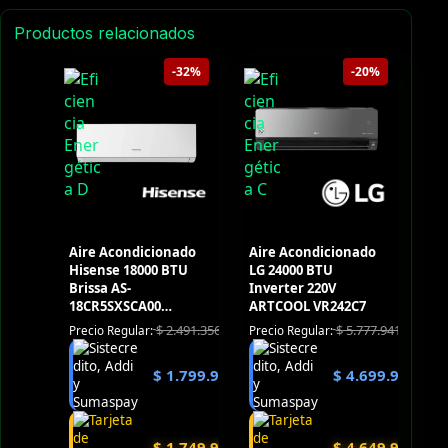
Productos relacionados
-32%
-20%
Aire Acondicionado
Aire Acondicionado
Hisense 18000 BTU
LG 24000 BTU
Brissa AS-
Inverter 220V
18CR5SXSCA00
ARTCOOL VR242C7
Convencional 220V
$
2.491.356
$
5.777.941
Precio Regular:
Precio Regular:
$
1.799.900
$
4.699.900
$
1.749.900
$
4.649.900