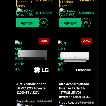
$
1.699.900
$
4.599.900
Agregar
Agregar
-30%
-38%
Aire Acondicionado
Aire Acondicionado
LG VR122C7 Inverter
Hisense Perla AS-
12000 BTU 220V
12TW2SLETV00
Inverter 12000 BTU
220V
$
3.716.901
Precio Regular:
$
2.249.833
Precio Regular: