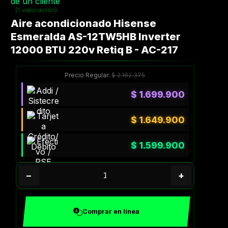
de un cliente
(1 valoración)
Aire acondicionado Hisense
Esmeralda AS-12TW5HB Inverter
12000 BTU 220v Retiq B - AC-217
Precio Regular:
$
2.162.375
$
1.699.900
$
1.649.900
$
1.599.900
−
+
Comprar en línea