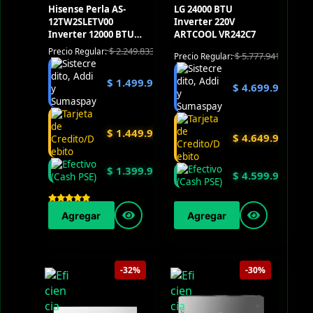
Hisense Perla AS-
LG 24000 BTU
12TW2SLETV00
Inverter 220V
Inverter 12000 BTU
ARTCOOL VR242C7
220V
$
2.249.833
Precio Regular:
$
5.777.941
Precio Regular:
$
1.499.900
$
4.699.900
$
1.449.900
$
4.649.900
$
1.399.900
$
4.599.900
Agregar
Agregar
-32%
-30%