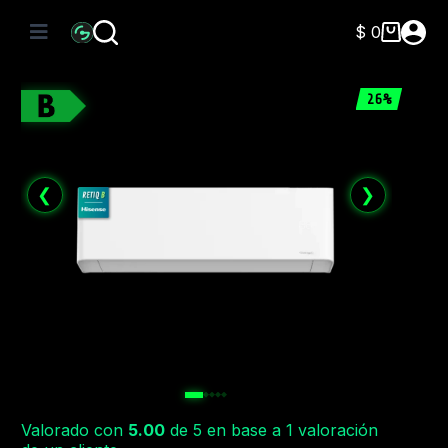
Saltar
al
$
0
Carro
contenido
de
compra
26%
❮
❯
Valorado con
5.00
de 5 en base a
1
valoración