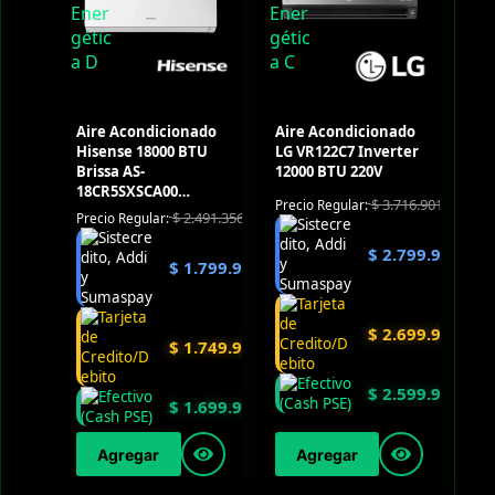
Aire Acondicionado
Aire Acondicionado
Hisense 18000 BTU
LG VR122C7 Inverter
Brissa AS-
12000 BTU 220V
18CR5SXSCA00
$
3.716.901
Precio Regular:
Convencional 220V
$
2.491.356
Precio Regular:
$
2.799.900
$
1.799.900
$
2.699.900
$
1.749.900
$
2.599.900
$
1.699.900
Agregar
Agregar