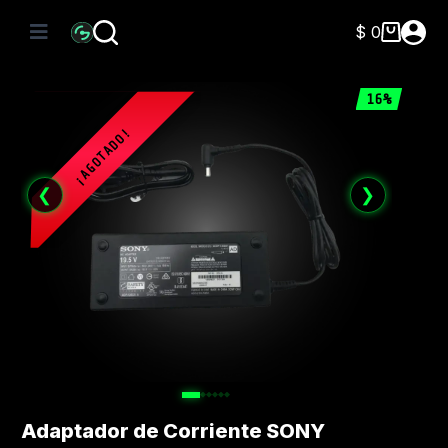
Saltar
al
$
0
Carro
contenido
de
compra
16%
❮
❯
Adaptador de Corriente SONY