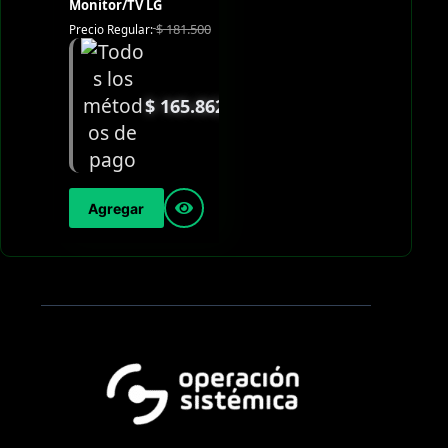
Monitor/TV LG
$
181.500
Precio Regular:
$
165.862
Agregar