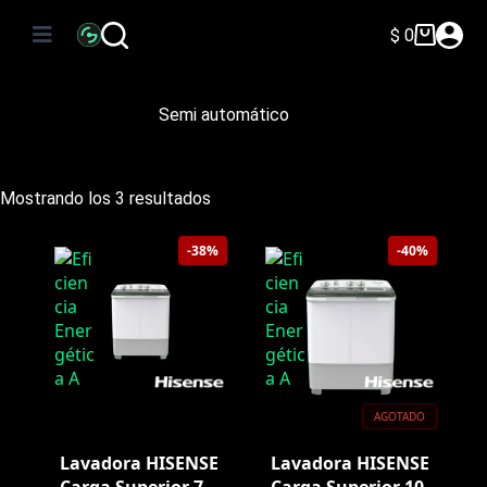
Saltar
al
$
0
Carro
contenido
de
compra
Semi automático
Ordenado
Mostrando los 3 resultados
por
precio:
-38%
-40%
bajo
a
alto
AGOTADO
Lavadora HISENSE
Lavadora HISENSE