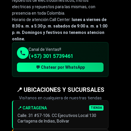
repuestos de electrodomésticos, motos
electricas y repuestos para las mismas, con
presencia en toda Colombia.
Horario de atención Call Center:
lunes a viernes de
8:30 a. m. a 5:30 p. m. sabados de 9:00 a. m. a 1:00
p. m. Domingos y festivos no tenemos atencion
online.
Canal de Ventas!!
(+57) 301 5739461
💬 Chatear por WhatsApp
📍 UBICACIONES Y SUCURSALES
Visítanos en cualquiera de nuestras tiendas
📍 CARTAGENA
TIENDA
Calle. 31 #57-106. CC Ejecutivos Local 130
Cartagena de Indias, Bolívar