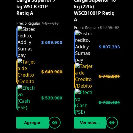
Carga Superior 7
Carga Superior 10
kg WSCB701P
kg (22lb)
Retiq A
WSCB1001P Retiq
A
$
877.018
Precio Regular:
$
1.198.182
Precio Regular:
$
699.900
$
807.393
$
649.900
$
742.801
$
539.900
$
723.424
Agregar
Ver más...