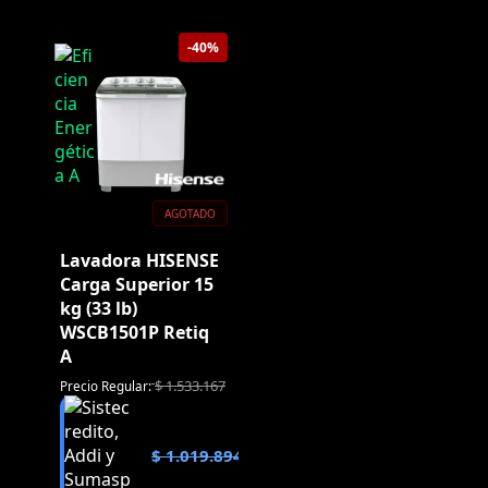
-40%
AGOTADO
Lavadora HISENSE
Carga Superior 15
kg (33 lb)
WSCB1501P Retiq
A
$
1.533.167
Precio Regular:
$
1.019.894