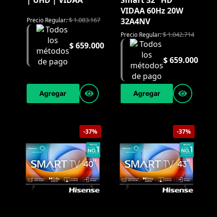
| UHD | VIDAA
Smart 32" HD
VIDAA 60Hz 20W
$
1.083.167
32A4NV
Precio Regular:
$
1.042.714
Precio Regular:
$
659.000
$
659.000
Agregar
Agregar
-37%
-37%