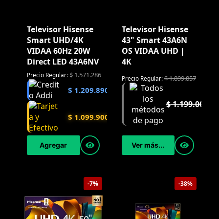
Televisor Hisense
Televisor Hisense
Smart UHD/4K
43" Smart 43A6N
VIDAA 60Hz 20W
OS VIDAA UHD |
Direct LED 43A6NV
4K
$
1.571.286
Precio Regular:
$
1.899.857
Precio Regular:
$
1.209.890
$
1.199.000
$
1.099.900
Ver más...
Agregar
-7%
-38%