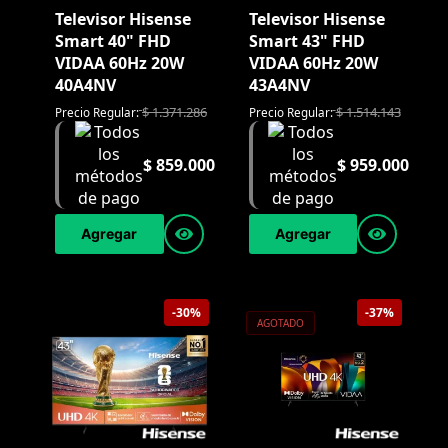
Televisor Hisense
Televisor Hisense
Smart 40" FHD
Smart 43" FHD
VIDAA 60Hz 20W
VIDAA 60Hz 20W
40A4NV
43A4NV
$
1.371.286
$
1.514.143
Precio Regular:
Precio Regular:
$
859.000
$
959.000
Agregar
Agregar
-30%
-37%
AGOTADO