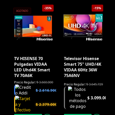
-35%
-15%
AGOTADO
TV HISENSE 70
Televisor Hisense
Pulgadas VIDAA
Smart 75" UHD/4K
LED Uhd4K Smart
VIDAA 60Hz 36W
TV 70A6K
75A6NV
$
3.660.000
Precio Regular:
$
3.645.729
Precio Regular:
$
2.616.900
$
3.099.000
$
2.379.000