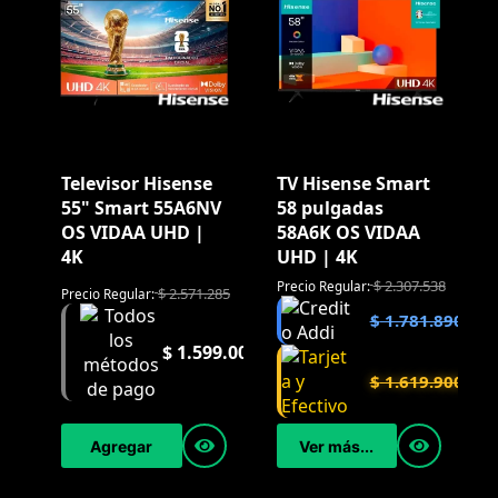
Televisor Hisense
TV Hisense Smart
55" Smart 55A6NV
58 pulgadas
OS VIDAA UHD |
58A6K OS VIDAA
4K
UHD | 4K
$
2.307.538
Precio Regular:
$
2.571.285
Precio Regular:
$
1.781.890
$
1.599.000
$
1.619.900
Agregar
Ver más...