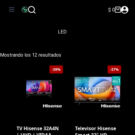
Saltar
al
$
0
Carro
contenido
de
compra
LED
Ordenado
Mostrando los 12 resultados
por
precio:
-39%
-37%
bajo
a
alto
TV Hisense 32A4N
Televisor Hisense