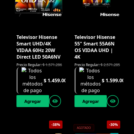
Televisor Hisense
Televisor Hisense
Smart UHD/4K
55" Smart 55A6N
VIDAA 60Hz 20W
OS VIDAA UHD |
Direct LED 50A6NV
4K
$
1.571.286
$
2.571.285
Precio Regular:
Precio Regular:
$
1.459.000
$
1.599.000
Agregar
Agregar
-38%
-30%
AGOTADO