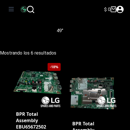
Saltar
al
$
0
Carro
contenido
de
compra
49"
Ordenado
Mostrando los 6 resultados
por
precio:
-18%
bajo
a
alto
BPR Total
Assembly
BPR Total
EBU65672502