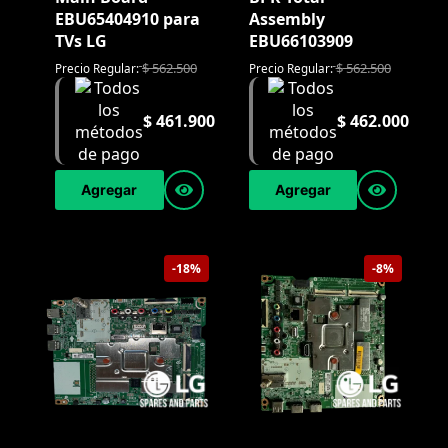
EBU65404910 para
Assembly
TVs LG
EBU66103909
$
562.500
$
562.500
Precio Regular:
Precio Regular:
$
461.900
$
462.000
Agregar
Agregar
-18%
-8%