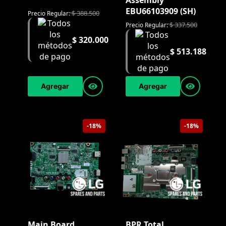
Assembly
EBU66103909 (SH)
$
388.500
Precio Regular:
$
337.500
Precio Regular:
$
320.000
$
513.188
Agregar
Agregar
-18%
-18%
Main Board
BPR Total