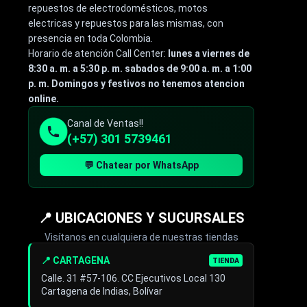
repuestos de electrodomésticos, motos
electricas y repuestos para las mismas, con
presencia en toda Colombia.
Horario de atención Call Center:
lunes a viernes de
8:30 a. m. a 5:30 p. m. sabados de 9:00 a. m. a 1:00
p. m. Domingos y festivos no tenemos atencion
online.
Canal de Ventas!!
(+57) 301 5739461
💬 Chatear por WhatsApp
📍 UBICACIONES Y SUCURSALES
Visítanos en cualquiera de nuestras tiendas
📍 CARTAGENA
TIENDA
Calle. 31 #57-106. CC Ejecutivos Local 130
Cartagena de Indias, Bolívar