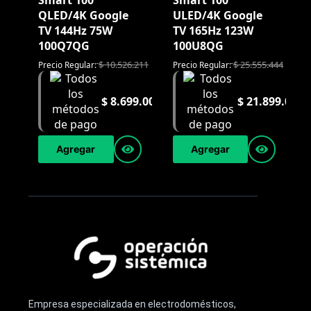
Smart 100"
Smart 100"
QLED/4K Google
ULED/4K Google
TV 144Hz 75W
TV 165Hz 123W
100Q7QG
100U8QG
$
10.526.211
$
25.555.444
Precio Regular:
Precio Regular:
$
8.699.000
$
21.899.000
Agregar
Agregar
Empresa especializada en electrodomésticos,