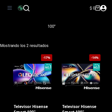
Saltar
al
$
0
Carro
contenido
de
compra
100"
Ordenado
Mostrando los 2 resultados
por
precio:
-17%
-14%
bajo
a
alto
Televisor Hisense
Televisor Hisense