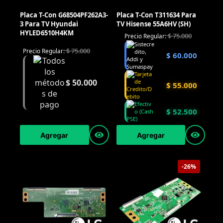
Placa T-Con G68504PF262A3-
Placa T-Con T311634 Para
3 Para TV Hyundai
TV Hisense 55A6HV (SH)
HYLED6510H4KM
$
75.000
Precio Regular:
$
75.000
Precio Regular:
$
60.000
$
50.000
$
55.000
$
52.500
Agregar
Agregar
-26%