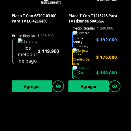
Placa T-Con 6870C-0310C
Placa T-Con T1215215 Para
Para TV LG 42LK450
TV Hisense 50A6GA
$
240.000
Precio Regular:
$
205.500
Precio Regular:
$
192.000
$
149.900
$
176.000
$
168.000
Agregar
Agregar