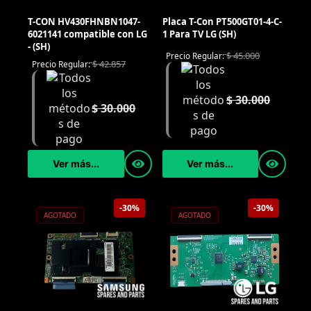
T-CON HV430FHNBN1047-
Placa T-Con PT500GT01-4-C-
6021141 compatible con LG
1 Para TV LG (SH)
- (SH)
$
45.000
Precio Regular:
$
42.857
Precio Regular:
$
30.000
$
30.000
Ver más...
Ver más...
-30%
-30%
AGOTADO
AGOTADO