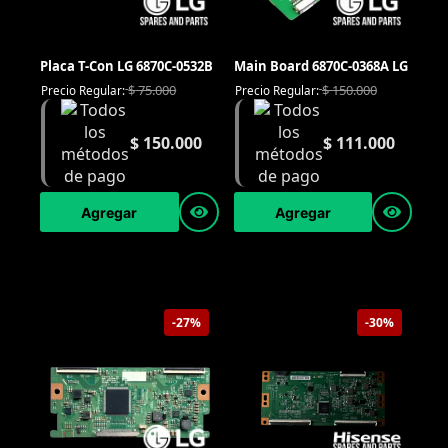
Placa T-Con LG 6870C-0532B
Main Board 6870C-0368A LG
$
75.000
$
150.000
Precio Regular:
Precio Regular:
$
150.000
$
111.000
Agregar
Agregar
-27%
-30%