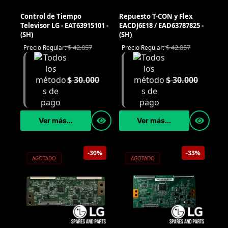
Control de Tiempo
Repuesto T-CON y Flex
Televisor LG - EAT63915101 -
EACDJ6E18 / EAD63787825 -
(SH)
(SH)
$
42.857
$
42.857
Precio Regular:
Precio Regular:
$
30.000
$
30.000
Ver más...
Ver más...
-30%
-33%
AGOTADO
AGOTADO