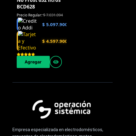
No Frost 632 litros
BCD628
$
7.031.094
Precio Regular:
$
5.097.900
$
4.597.900
Agregar
Empresa especializada en electrodomésticos,