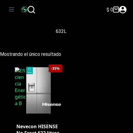
Saltar
al
$
0
Carro
contenido
de
compra
632L
Mostrando el único resultado
-35%
Nevecon HISENSE