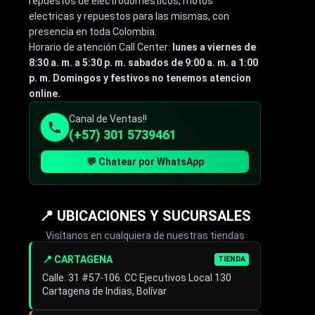
repuestos de electrodomésticos, motos
electricas y repuestos para las mismas, con
presencia en toda Colombia.
Horario de atención Call Center:
lunes a viernes de
8:30 a. m. a 5:30 p. m. sabados de 9:00 a. m. a 1:00
p. m. Domingos y festivos no tenemos atencion
online.
Canal de Ventas!!
(+57) 301 5739461
💬 Chatear por WhatsApp
📍 UBICACIONES Y SUCURSALES
Visítanos en cualquiera de nuestras tiendas
📍 CARTAGENA
TIENDA
Calle. 31 #57-106. CC Ejecutivos Local 130
Cartagena de Indias, Bolívar