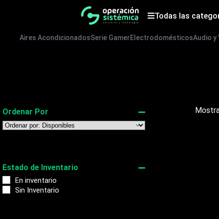
Saltar
al
Todas las catego
contenido
Aires Acondicionados
Serie Gamer
Electrodomésticos
Audio y
Mostra
Ordenar Por
Sort Products
Estado de Inventario
En inventario
Sin Inventario