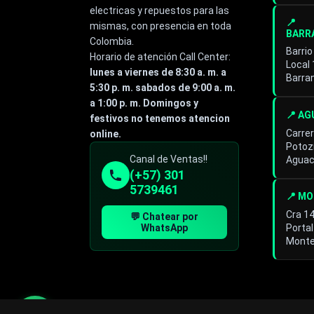
electricas y repuestos para las
📍
mismas, con presencia en toda
BARR
Colombia.
Barrio
Horario de atención Call Center:
Local
lunes a viernes de 8:30 a. m. a
Barra
5:30 p. m. sabados de 9:00 a. m.
a 1:00 p. m. Domingos y
📍 A
festivos no tenemos atencion
Carrer
online.
Potoz
Especialista de operación
Canal de Ventas!!
Aguac
sistémica
(+57) 301
En línea
5739461
📍 M
Cra 1
💬 Chatear por
Portal
WhatsApp
Monte