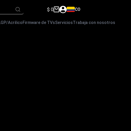
$
0
CO
Carro
de
compra
LGP/Acrilico
Firmware de TVs
Servicios
Trabaja con nosotros