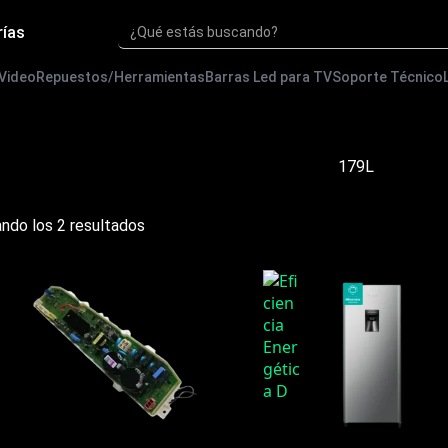
rías
¿Qué estás buscando?
 Video
Repuestos/Herramientas
Barras Led para TV
Soporte Técnico
179L
Ordenado
ndo los 2 resultados
por
precio:
bajo
a
alto