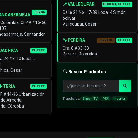
📍 VALLEDUPAR
BODEGA/OUTLET
Calle 21 No. 17-39 Local 4 Simón
TIENDA
ANCABERMEJA
bolivar
 Colombia, Cl. 49 #15-66
Valledupar, Cesar
 107
ncabermeja, Santander
🔧 PEREIRA
SERVICIO
OUTLET
Cra. 8 #33-33
GUACHICA
OUTLET
Pereira, Risaralda
a 24 #8-10 local 2
í
hica, Cesar
🔍 Buscar Productos
ONTERIA
OUTLET
4F #44-36 Urbanización
Populares:
Smart TV
PS5
Inverter
 de Almeria
ría, Córdoba