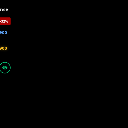
ense
-32%
900
900