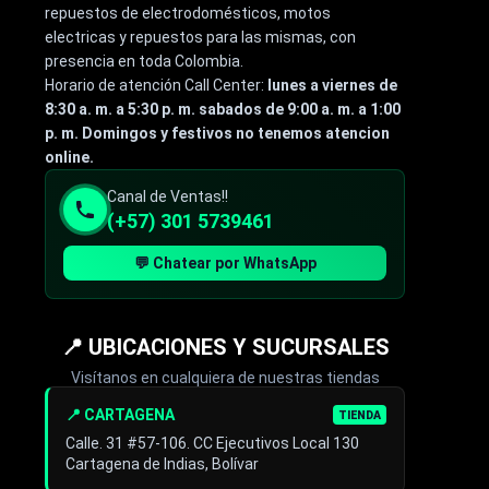
repuestos de electrodomésticos, motos
electricas y repuestos para las mismas, con
presencia en toda Colombia.
Horario de atención Call Center:
lunes a viernes de
8:30 a. m. a 5:30 p. m. sabados de 9:00 a. m. a 1:00
p. m. Domingos y festivos no tenemos atencion
online.
Canal de Ventas!!
(+57) 301 5739461
💬 Chatear por WhatsApp
📍 UBICACIONES Y SUCURSALES
Visítanos en cualquiera de nuestras tiendas
📍 CARTAGENA
TIENDA
Calle. 31 #57-106. CC Ejecutivos Local 130
Cartagena de Indias, Bolívar