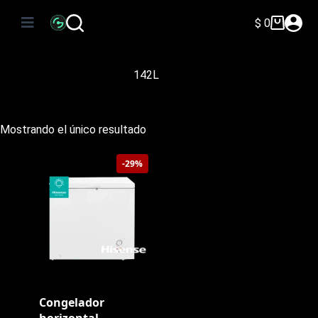
Saltar
al
$
0
Carro
contenido
de
compra
142L
Mostrando el único resultado
-29%
Congelador