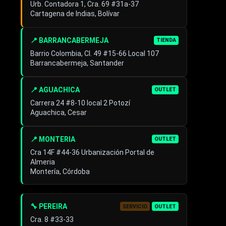
Urb. Contadora 1, Cra. 69 #31a-37
Cartagena de Indias, Bolívar
📍 BARRANCABERMEJA
TIENDA
Barrio Colombia, Cl. 49 #15-66 Local 107
Barrancabermeja, Santander
📍 AGUACHICA
OUTLET
Carrera 24 #8-10 local 2 Potozí
Aguachica, Cesar
📍 MONTERIA
OUTLET
Cra 14F #44-36 Urbanización Portal de
Almeria
Montería, Córdoba
🔧 PEREIRA
SERVICIO
OUTLET
Cra. 8 #33-33