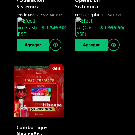
- Operación
Operación
Sistémica
Sistémica
$
2.340.816
$
2.640.936
Precio Regular:
Precio Regular:
$
1.749.900
$
1.999.900
Agregar
Agregar
-26%
Combo Tigre
Navideño -